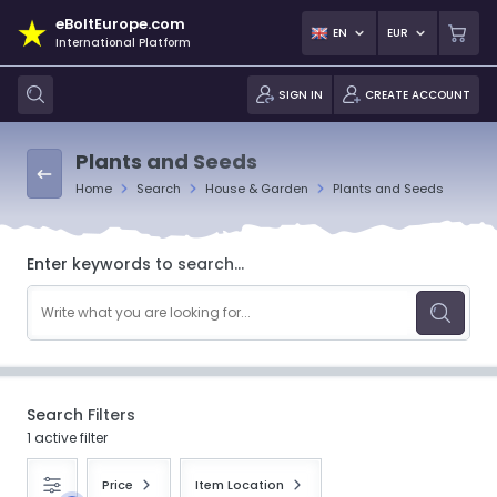
eBoltEurope.com
EN
EUR
International Platform
SIGN IN
CREATE ACCOUNT
Plants and Seeds
Home
Search
House & Garden
Plants and Seeds
Enter keywords to search...
Search Filters
1 active filter
Price
Item Location