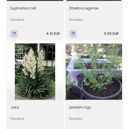
Euphorbia milli
Strelitzia reginae
Slovakia
Slovakia
4.10 EUR
11.00 EUR
Juka
predám figy
Slovakia
Slovakia