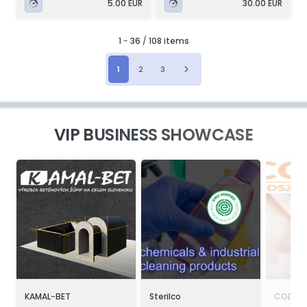
5.00 EUR
30.00 EUR
1
-
36
/
108 items
1
2
3
VIP BUSINESS SHOWCASE
KAMAL-BET
Sterilco
CODEX