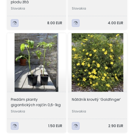
plodu žltá
Slovakia
Slovakia
8.00 EUR
4.00 EUR
Predám planty
Nátržník krovitý ‘Goldfinger’
gigantických rajčín 0,6-1kg
Slovakia
Slovakia
1.50 EUR
2.90 EUR