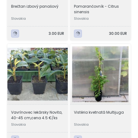
Brečtan izbový panašový
Pomarančovník - Citrus
sinensis
Slovakia
Slovakia
3.00 EUR
30.00 EUR
Vavrínovec lekársky Novita,
Vistéria kvetnatá Multijuga
40-45 cm,cena 4.5 €/ks
Slovakia
Slovakia