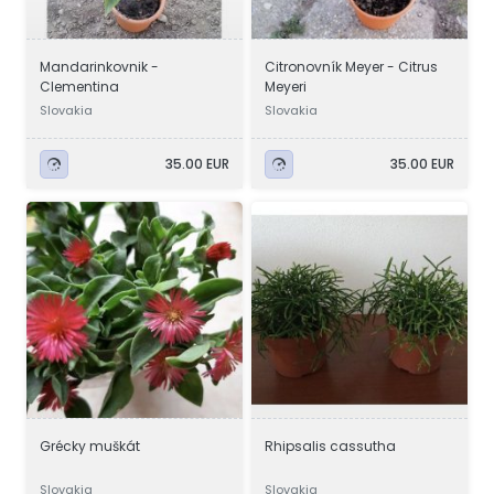
Mandarinkovnik -
Citronovník Meyer - Citrus
Clementina
Meyeri
Slovakia
Slovakia
35.00 EUR
35.00 EUR
Grécky muškát
Rhipsalis cassutha
Slovakia
Slovakia