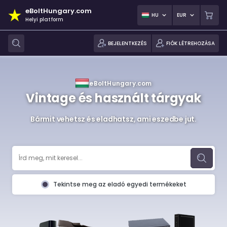
eBoltHungary.com
HU
EUR
Helyi platform
BEJELENTKEZÉS
FIÓK LÉTREHOZÁSA
eBoltHungary.com
Vintage és használt tárgyak
Bármit vehetsz és eladhatsz, ami eszedbe jut.
Tekintse meg az eladó egyedi termékeket