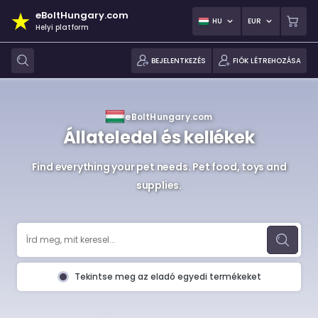
eBoltHungary.com
HU
EUR
Helyi platform
BEJELENTKEZÉS
FIÓK LÉTREHOZÁSA
eBoltHungary.com
Állateledel és kellékek
Find everything your pet needs. Pet food, toys and
supplies.
Tekintse meg az eladó egyedi termékeket