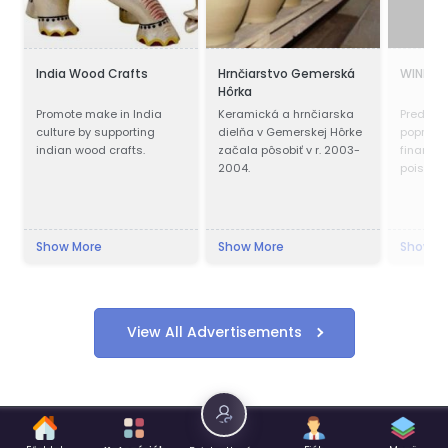
India Wood Crafts
Hrnčiarstvo Gemerská
WINKLER
Hôrka
Promote make in India
Keramická a hrnčiarska
Predaj n
culture by supporting
dielňa v Gemerskej Hôrke
popredné
indian wood crafts.
začala pôsobiť v r. 2003-
financov
2004.
poisťovan
Show More
Show More
Show M
View All Advertisements