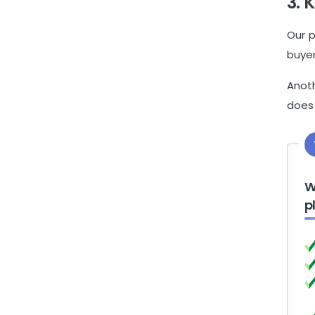
3. 
Our p
buyer
Anoth
does 
W
p