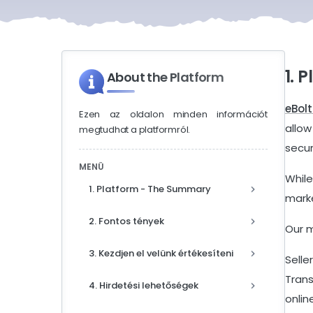
eBoltSlovakia.com
1. 
About the Platform
eBol
Ezen az oldalon minden információt
allow
megtudhat a platformról.
secur
MENÜ
While
1. Platform - The Summary
marke
2. Fontos tények
Our m
3. Kezdjen el velünk értékesíteni
Selle
Trans
4. Hirdetési lehetőségek
onlin