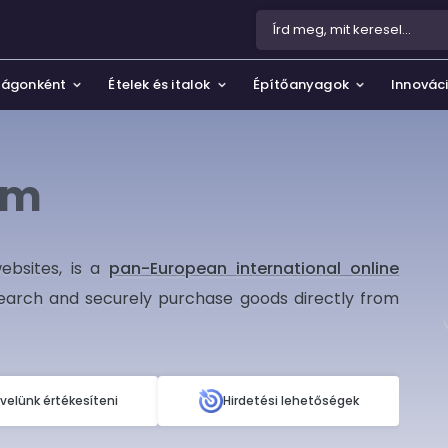
szágonként
Ételek és italok
Építőanyagok
Innovác
rm
si feltételek és adatvédelmi
 és kert
rtszerek, hobbi és szabadidő
bályzat
pők
ebsites
, is a
pan-European international online
csolatba velünk
earch and securely purchase goods directly from
zmetikumok és parfümök
giségek és művészet
 velünk értékesíteni
Hirdetési lehetőségek