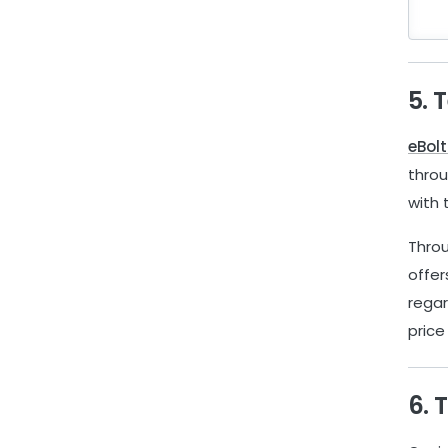
5. 
eBol
throu
with 
Throu
offer
regar
price
6. 