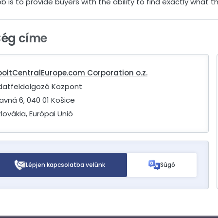
ob is to provide buyers with the ability to find exactly what th
Cég címe
boltCentralEurope.com Corporation o.z.
datfeldolgozó Központ
avná 6, 040 01 Košice
lovákia, Európai Unió
Lépjen kapcsolatba velünk
Súgó