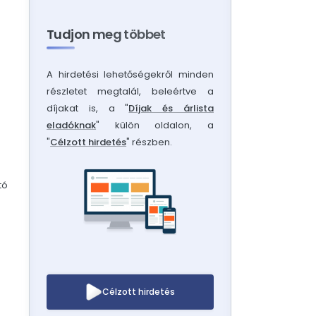
Tudjon meg többet
A hirdetési lehetőségekről minden
részletet megtalál, beleértve a
díjakat is, a "
Díjak és árlista
eladóknak
" külön oldalon, a
"
Célzott hirdetés
" részben.
tó
Célzott hirdetés