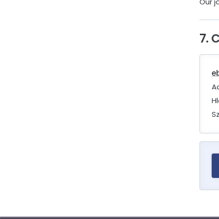
Our j
7. 
e
A
Hl
Sz