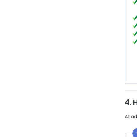
4. 
All a