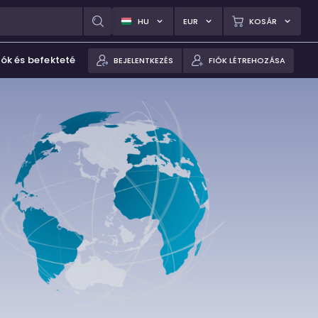
HU
EUR
KOSÁR
iók és befektetések
BEJELENTKEZÉS
FIÓK LÉTREHOZÁSA