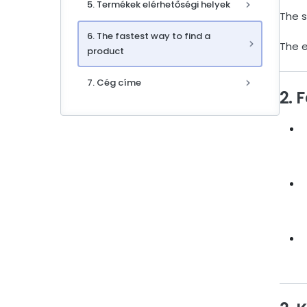
5. Termékek elérhetőségi helyek
The s
6. The fastest way to find a
The e
product
7. Cég címe
2. 