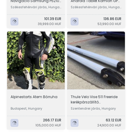
Navigáció Samsung P5210
Android Tablet Kamion GPS
16GB Wifi Tablet GPS 2023EU
Navigáció 2023 EU
Székesfehérvári járás, Hungar
Székesfehérvári járás, Hungar
y
y
101.39 EUR
136.86 EUR
39,999.00 HUF
53,990.00 HUF
Alpinestarts Atem Bőrruha
Thule Velo Vise 511 Freeride
kerékpárszállító
kerékpártartó
Budapest, Hungary
Szentendrei járás, Hungary
266.17 EUR
63.12 EUR
105,000.00 HUF
24,900.00 HUF