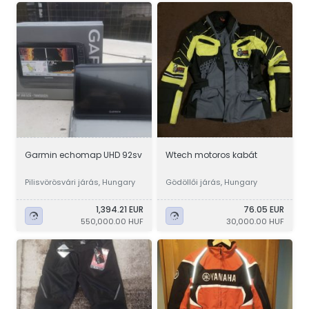
Garmin echomap UHD 92sv
Wtech motoros kabát
Pilisvörösvári járás, Hungary
Gödöllői járás, Hungary
1,394.21 EUR
76.05 EUR
550,000.00 HUF
30,000.00 HUF