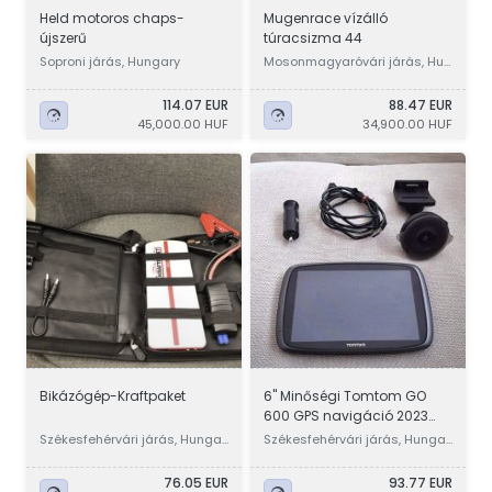
Held motoros chaps-
Mugenrace vízálló
újszerű
túracsizma 44
Soproni járás, Hungary
Mosonmagyaróvári járás, Hun
gary
114.07 EUR
88.47 EUR
45,000.00 HUF
34,900.00 HUF
Bikázógép-Kraftpaket
6" Minőségi Tomtom GO
600 GPS navigáció 2023
élettartam ingyen Full EU
Székesfehérvári járás, Hungar
Székesfehérvári járás, Hungar
y
y
76.05 EUR
93.77 EUR