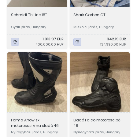
Schmidt Th Line 18"
Shark Carbon GT
Gyáli járás, Hungary
Miskolci járás, Hungary
1,013.97 EUR
342.19 EUR
400,000.00 HUF
134,990.00 HUF
Forma Arrow sx
Eladó Falco motoroscipő
motoroscsizma eladó 46
46
Nyíregyházi járás, Hungary
Nyíregyházi járás, Hungary