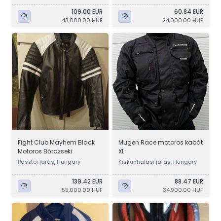
109.00 EUR
60.84 EUR
43,000.00 HUF
24,000.00 HUF
Fight Club Mayhem Black
Mugen Race motoros kabát
Motoros Bőrdzseki
XL
Pásztói járás, Hungary
Kiskunhalasi járás, Hungary
139.42 EUR
88.47 EUR
55,000.00 HUF
34,900.00 HUF