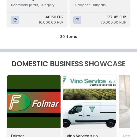
kerékpártartó
Debreceni járás, Hungary
Budapest, Hungary
40.56 EUR
177.45 EUR
16,000.00 HUF
70,000.00 HUF
30 items
DOMESTIC BUSINESS SHOWCASE
Folmar
Víno Service s.r.o.
Arthom