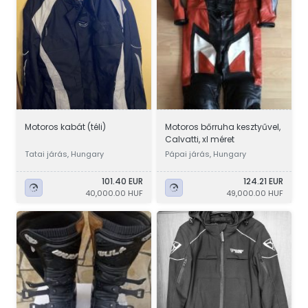
Motoros kabát (téli)
Motoros bőrruha kesztyűvel,
Calvatti, xl méret
Tatai járás, Hungary
Pápai járás, Hungary
101.40 EUR
124.21 EUR
40,000.00 HUF
49,000.00 HUF