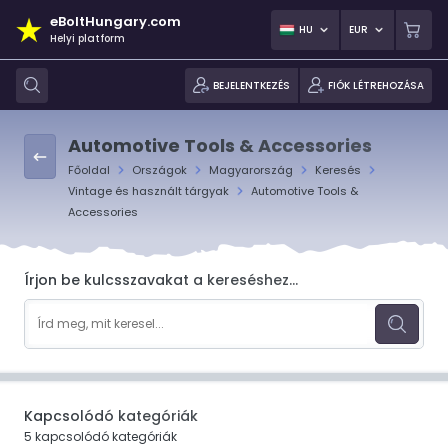
eBoltHungary.com
HU
EUR
Helyi platform
BEJELENTKEZÉS
FIÓK LÉTREHOZÁSA
Automotive Tools & Accessories
Főoldal
Országok
Magyarország
Keresés
Vintage és használt tárgyak
Automotive Tools &
Accessories
Írjon be kulcsszavakat a kereséshez...
Kapcsolódó kategóriák
5 kapcsolódó kategóriák