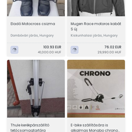
Eladó Motocross csizma
Mugen Race motoros kabát
S új
Dombóvári járás, Hungary
Kiskunhalasi járás, Hungary
103.93 EUR
76.02 EUR
41,000.00 HUF
29,990.00 HUF
Thule kerékpárszállító
E-bike szállítására is
tetőcsomagtartóra
alkalmas Monabo chrono