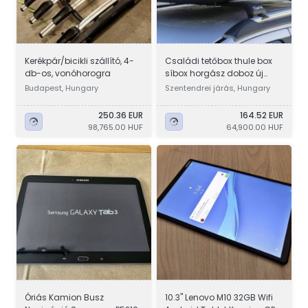
Kerékpár/bicikli szállító, 4-
Családi tetőbox thule box
db-os, vonóhorogra
síbox horgász doboz új
330L carbon design
Budapest, Hungary
Szentendrei járás, Hungary
250.36 EUR
164.52 EUR
98,765.00 HUF
64,900.00 HUF
Óriás Kamion Busz
10.3" Lenovo M10 32GB Wifi