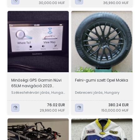
30,000.00 HUF
36,990.00 HUF
Minőségi GPS Garmin Nüvi
Felni-gumi szett Opel Mokka
65LM navigáció 2023
élettartam ingyen Full EU
Székesfehérvári járás, Hungar
Debreceni járás, Hungary
y
76.02 EUR
380.24 EUR
29,990.00 HUF
150,000.00 HUF