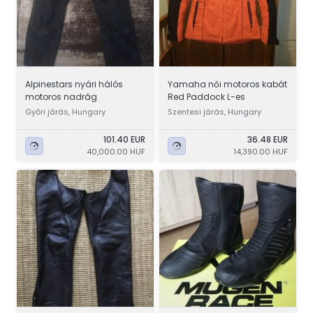
Alpinestars nyári hálós
Yamaha női motoros kabát
motoros nadrág
Red Paddock L-es
Győri járás, Hungary
Szentesi járás, Hungary
101.40 EUR
36.48 EUR
40,000.00 HUF
14,390.00 HUF