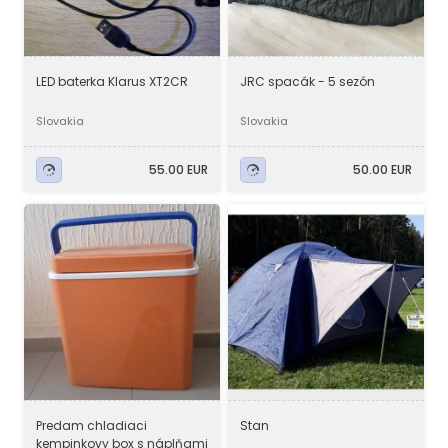
LED baterka Klarus XT2CR
JRC spacák - 5 sezón
Slovakia
Slovakia
55.00 EUR
50.00 EUR
Predam chladiaci
Stan
kempinkovy box s náplňami