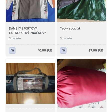
DÁMSKY ŠPORTOVÝ
Teplý spacák
OUTDOOROVÝ ZNAČKOVÝ
ROLÁK-BAVLNA
Slovakia
Slovakia
10.00 EUR
27.00 EUR