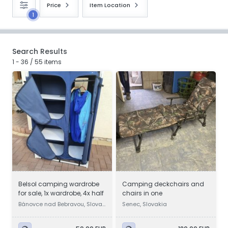
Price
Item Location
1
Search Results
1 - 36 / 55 items
Belsol camping wardrobe
Camping deckchairs and
for sale, 1x wardrobe, 4x half
chairs in one
Bánovce nad Bebravou, Slovak
Senec, Slovakia
ia