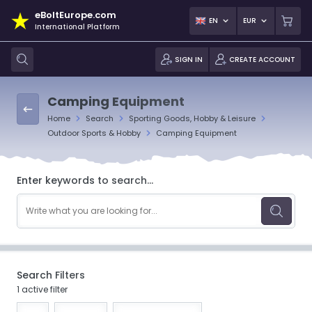
eBoltEurope.com
EN
EUR
International Platform
SIGN IN
CREATE ACCOUNT
Camping Equipment
Home
Search
Sporting Goods, Hobby & Leisure
Outdoor Sports & Hobby
Camping Equipment
Enter keywords to search...
Search Filters
1 active filter