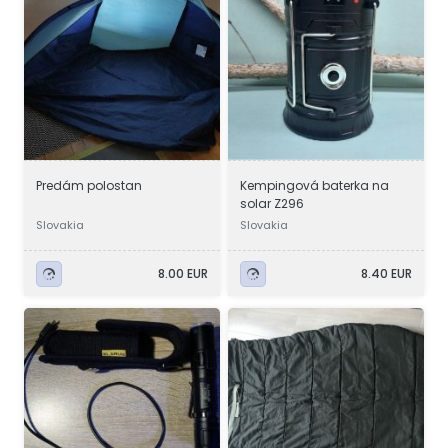
Predám polostan
Kempingová baterka na
solar Z296
Slovakia
Slovakia
8.00 EUR
8.40 EUR