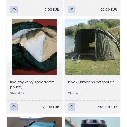
7.00 EUR
22.00 EUR
Kvalitný veľký spacák raz
bivak Ehmanns hotspot xls
použitý
Slovakia
Slovakia
26.00 EUR
295.00 EUR