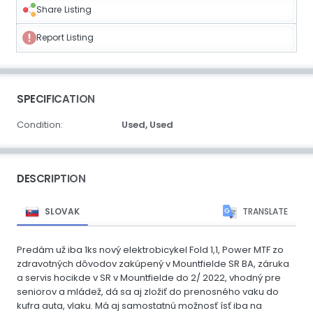
Share Listing
Report Listing
SPECIFICATION
Condition:
Used,
Used
DESCRIPTION
SLOVAK
TRANSLATE
Predám už iba 1ks nový elektrobicykel Fold 1,1, Power MTF zo
zdravotných dôvodov zakúpený v Mountfielde SR BA, záruka
a servis hocikde v SR v Mountfielde do 2/ 2022, vhodný pre
seniorov a mládež, dá sa aj zložiť do prenosného vaku do
kufra auta, vlaku. Má aj samostatnú možnosť ísť iba na