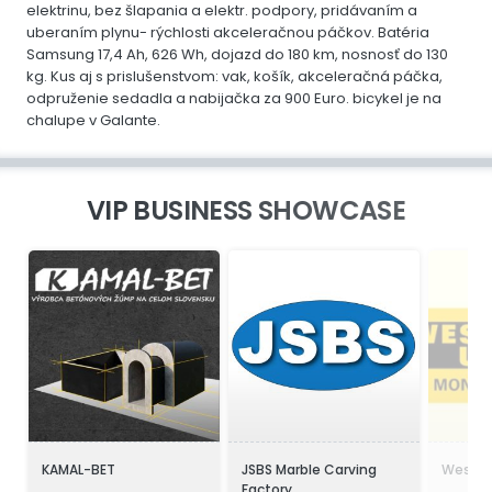
elektrinu, bez šlapania a elektr. podpory, pridávaním a
uberaním plynu- rýchlosti akceleračnou páčkov. Batéria
Samsung 17,4 Ah, 626 Wh, dojazd do 180 km, nosnosť do 130
kg. Kus aj s prislušenstvom: vak, košík, akceleračná páčka,
odpruženie sedadla a nabijačka za 900 Euro. bicykel je na
chalupe v Galante.
VIP BUSINESS SHOWCASE
KAMAL-BET
JSBS Marble Carving
Wester
Factory