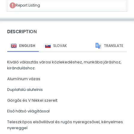
Report Listing
DESCRIPTION
ENGLISH
SLOVAK
TRANSLATE
Kiváló választás városi közlekedéshez, munkába járáshoz,
kiránduláshoz.
Alumínium vázas
Duplafalú alufelnis
Görgős és V fékkel szerelt
Első hátsó világítással
Teleszkópos elsővillával és rugós nyeregcsővel, kényelmes
nyereggel