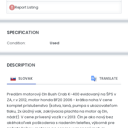
Report Listing
SPECIFICATION
Condition:
Used
DESCRIPTION
SLOVAK
TRANSLATE
Predám motorový čln Bush Crab K-400 evidovaný na ŠPS v
ZA, r.v 2012, motor honda BF20 2006 - krátka noha.V cene
komplet príslušenstvo (kotva, laná, pumpa s ukazovateľom
tlaku, 2x úložný vak, zakrývacia plachta na motor aj čln,
nádrž). V cene prívesný vozík r.v.2013. Čln je ako nový bez
akéhokoľvek poškodenia s riadením teleflex, výborné pre