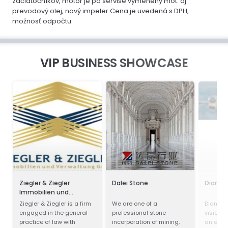
začiatočníkov, motor je po servise vymenený mot. aj
prevodový olej, nový impeler.Cena je uvedená s DPH,
možnosť odpočtu.
VIP BUSINESS SHOWCASE
Ziegler & Ziegler
Dalei Stone
Diamond
Immobilien und
Verwaltung GmbH
Ziegler & Ziegler is a firm
We are one of a
Diamond
engaged in the general
professional stone
vision a
practice of law with
incorporation of mining,
an owne