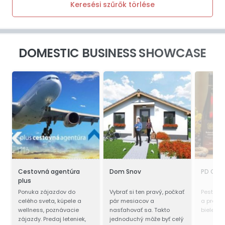
Keresési szűrők törlése
DOMESTIC BUSINESS SHOWCASE
Cestovná agentúra
Dom Snov
PD Cho
plus
Ponuka zájazdov do
Vybrať si ten pravý, počkať
Pestovan
celého sveta, kúpele a
pár mesiacov a
a predaj
wellness, poznávacie
nasťahovať sa. Takto
bieleho 
zájazdy. Predaj leteniek,
jednoduchý môže byť celý