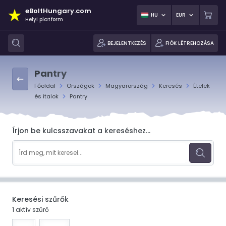
eBoltHungary.com
HU
EUR
Helyi platform
BEJELENTKEZÉS
FIÓK LÉTREHOZÁSA
Pantry
Főoldal
Országok
Magyarország
Keresés
Ételek
és italok
Pantry
Írjon be kulcsszavakat a kereséshez...
Keresési szűrők
1 aktív szűrő