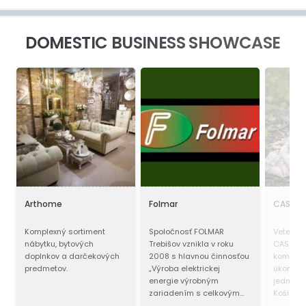
DOMESTIC BUSINESS SHOWCASE
Arthome
Folmar
CASSOV
Komplexný sortiment
Spoločnosť FOLMAR
Veteriná
nábytku, bytových
Trebišov vznikla v roku
CASSOVE
doplnkov a darčekových
2008 s hlavnou činnosťou
komplex 
predmetov.
„Výroba elektrickej
úkonov 
energie výrobným
jednom 
zariadením s celkovým
Košiciac
inštalovaným výkonom do