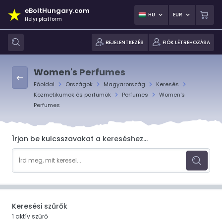
eBoltHungary.com
HU
EUR
Helyi platform
BEJELENTKEZÉS
FIÓK LÉTREHOZÁSA
Women's Perfumes
Főoldal
Országok
Magyarország
Keresés
Kozmetikumok és parfümök
Perfumes
Women's
Perfumes
Írjon be kulcsszavakat a kereséshez...
Keresési szűrők
1 aktív szűrő