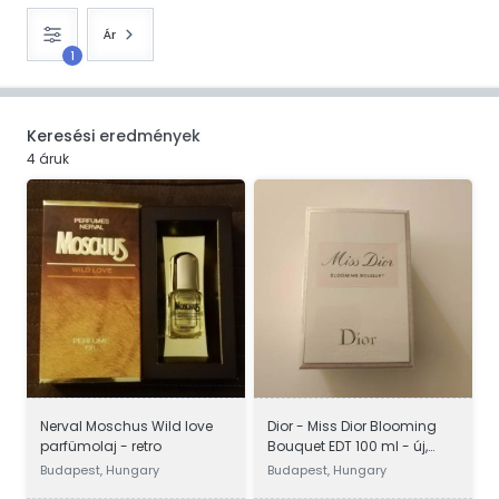
Ár
1
Keresési eredmények
4 áruk
Nerval Moschus Wild love
Dior - Miss Dior Blooming
parfümolaj - retro
Bouquet EDT 100 ml - új,
bontatlan, eredeti
Budapest, Hungary
Budapest, Hungary