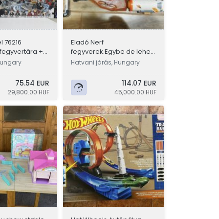
l 76216
Eladó Nerf
egyvertára +
fegyverek.Egybe de lehet
452 Bontatlan Új
külön-külön is
Hungary
Hatvani járás, Hungary
75.54 EUR
114.07 EUR
29,800.00 HUF
45,000.00 HUF