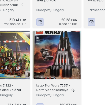
nic 42043 -
Shell parkoló
My little p
Benz Arocs - új
s, Hungary
Budapest, Hungary
Békéscsabai
519.41 EUR
20.28 EUR
204,900.00 HUF
8,000.00 HUF
s 21322 -
Lego Star Wars 75251 -
 öböl kalózai -
Darth Vader kastélya - új,
lan
bontatlan
 Hungary
Budapest, Hungary