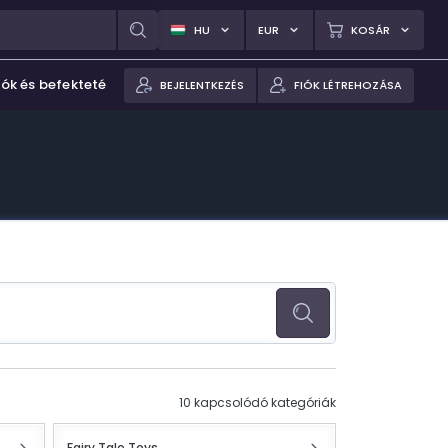
HU
EUR
KOSÁR
iók és befektetések
BEJELENTKEZÉS
FIÓK LÉTREHOZÁSA
10 kapcsolódó kategóriák
Fairy Tale Toys