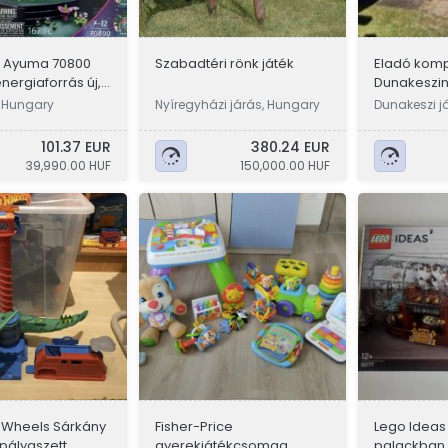
l Ayuma 70800
Szabadtéri rönk játék
Eladó kompl
nergiaforrás új,
Dunakeszin 
csúszdás)
 Hungary
Nyíregyházi járás, Hungary
Dunakeszi j
101.37 EUR
380.24 EUR
39,990.00 HUF
150,000.00 HUF
 Wheels Sárkány
Fisher-Price
Lego Ideas 
pályaszett
gyerekjátékcsomag
palackban -