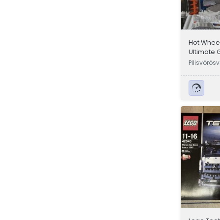
Hot Wheel
Ultimate 
Pilisvörös