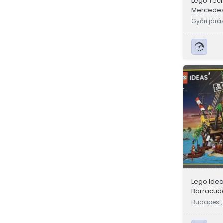
Lego Tech
Mercedes 
bontatlan
Győri járá
Lego Idea
Barracuda
új, bontat
Budapest,