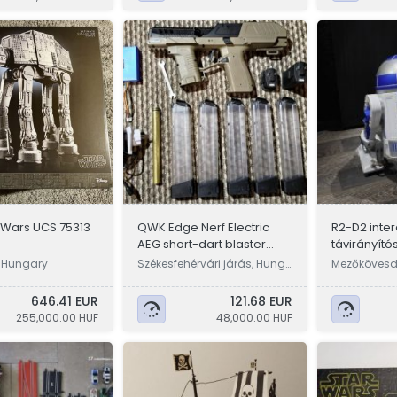
 Wars UCS 75313
QWK Edge Nerf Electric
R2-D2 inter
AEG short-dart blaster
távirányítós
szivacslövő játékpuska
 Hungary
Székesfehérvári járás, Hung
Mezőkövesdi
ary
646.41 EUR
121.68 EUR
255,000.00 HUF
48,000.00 HUF