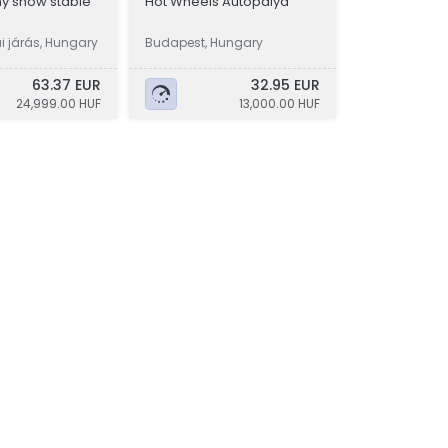
ony show stable
Hot Wheels Autópálya
 járás, Hungary
Budapest, Hungary
63.37 EUR
32.95 EUR
24,999.00 HUF
13,000.00 HUF