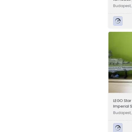
Budapest,
LEGO Star
Imperial 
UCS szett
Budapest,