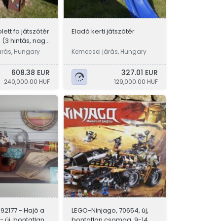
ett fa játszótér
Eladó kerti játszótér
(3 hintás, nagy
árás, Hungary
Kemecsei járás, Hungary
608.38 EUR
327.01 EUR
240,000.00 HUF
129,000.00 HUF
92177 - Hajó a
LEGO-Ninjago, 70654, új,
 új, bontatlan
bontatlan csomag, 9-14