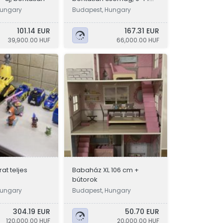
éveseknek
Hungary
Budapest, Hungary
101.14 EUR
167.31 EUR
39,900.00 HUF
66,000.00 HUF
at teljes
Babaház XL 106 cm +
bútorok
Hungary
Budapest, Hungary
304.19 EUR
50.70 EUR
120,000.00 HUF
20,000.00 HUF