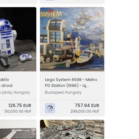
aktív
Lego System 6598 - Metro
 droid.
PD Station (1996) - új,
bontatlan
 járás, Hungary
Budapest, Hungary
126.75 EUR
757.94 EUR
50,000.00 HUF
299,000.00 HUF