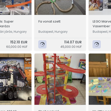
s: Super
Fa vonat szett
LEGO Marve
Garázs
Vasember f
76203 + 30
vári járás, Hungary
Budapest, Hungary
Budapest, 
152.10 EUR
114.07 EUR
60,000.00 HUF
45,000.00 HUF