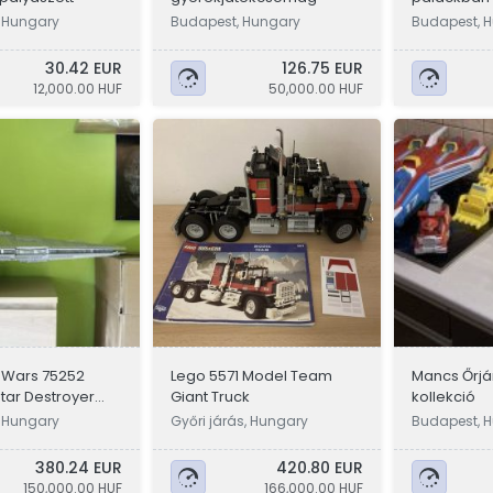
 Hungary
Budapest, Hungary
Budapest, 
30.42 EUR
126.75 EUR
12,000.00 HUF
50,000.00 HUF
 Wars 75252
Lego 5571 Model Team
Mancs Őrjár
Star Destroyer
Giant Truck
kollekció
 Hungary
Győri járás, Hungary
Budapest, 
380.24 EUR
420.80 EUR
150,000.00 HUF
166,000.00 HUF