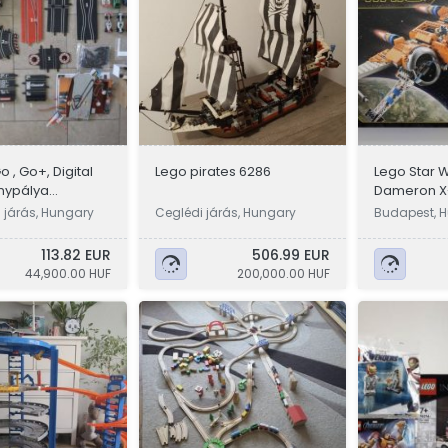
 , Go+, Digital
Lego pirates 6286
Lego Star 
nypálya
Dameron X
ny slot car
vadászgépe
 járás, Hungary
Ceglédi járás, Hungary
Budapest, 
bontatlan
113.82 EUR
506.99 EUR
44,900.00 HUF
200,000.00 HUF