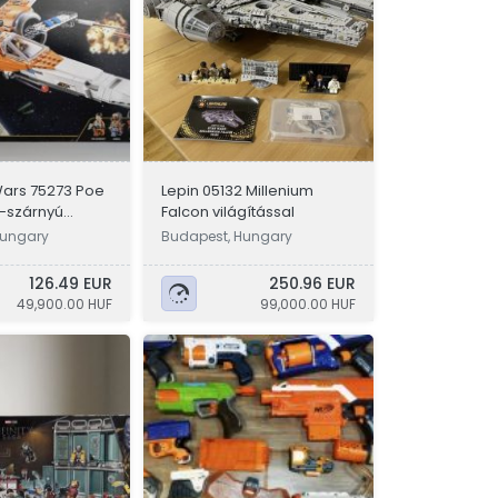
Wars 75273 Poe
Lepin 05132 Millenium
-szárnyú
Falcon világítással
 - új,
Hungary
Budapest, Hungary
126.49 EUR
250.96 EUR
49,900.00 HUF
99,000.00 HUF