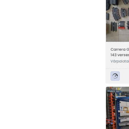
Carrera Go
143 verse
autóverse
Várpalotai