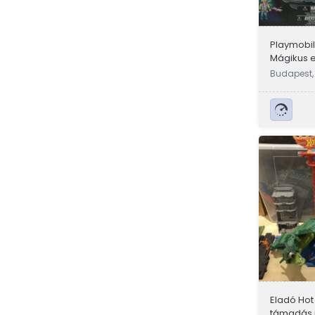
Playmobi
Mágikus e
bontatlan
Budapest,
Eladó Hot
támadás 