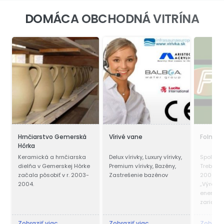
DOMÁCA OBCHODNÁ VITRÍNA
Hrnčiarstvo Gemerská
Vírivé vane
Folmar
Hôrka
Keramická a hrnčiarska
Delux vírivky, Luxury vírivky,
Spoločn
dielňa v Gemerskej Hôrke
Premium vírivky, Bazény,
Trebišov
začala pôsobiť v r. 2003-
Zastrešenie bazénov
2008 s 
2004.
„Výroba 
energie
zariade
inštalo
5 MW.“
Zobraziť viac
Zobraziť viac
Zobrazi