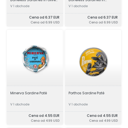
Oil
Tomato Sauce
V 1 obchode
V 1 obchode
Cena od 6.37 EUR
Cena od 6.37 EUR
Cena od 6.99 USD
Cena od 6.99 USD
Minerva Sardine Paté
Porthos Sardine Paté
V 1 obchode
V 1 obchode
Cena od 4.55 EUR
Cena od 4.55 EUR
Cena od 4.99 USD
Cena od 4.99 USD