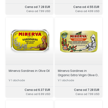
Cena od 7.28 EUR
Cena od 4.55 EUR
Cena od 7.99 USD
Cena od 4.99 USD
Minerva Sardines in Olive Oil
Minerva Sardines in
Organic Extra Virgin Olive Oil
with Organic Piri-Piri
V 1 obchode
V 1 obchode
Cena od 6.37 EUR
Cena od 7.28 EUR
Cena od 6.99 USD
Cena od 7.99 USD