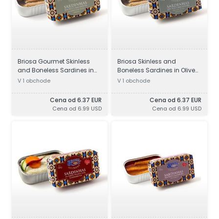
Briosa Gourmet Skinless
Briosa Skinless and
and Boneless Sardines in
Boneless Sardines in Olive
Olive Oil with Lemon & Basil
Oil
V 1 obchode
V 1 obchode
Cena od 6.37 EUR
Cena od 6.37 EUR
Cena od 6.99 USD
Cena od 6.99 USD