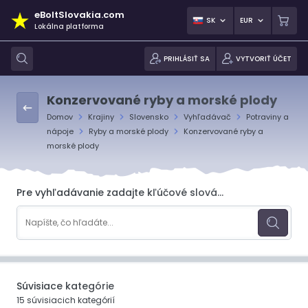
eBoltSlovakia.com
SK
EUR
Lokálna platforma
PRIHLÁSIŤ SA
VYTVORIŤ ÚČET
Konzervované ryby a morské plody
Domov
Krajiny
Slovensko
Vyhľadávač
Potraviny a
nápoje
Ryby a morské plody
Konzervované ryby a
morské plody
Pre vyhľadávanie zadajte kľúčové slová...
Súvisiace kategórie
15 súvisiacich kategórií