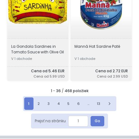
La Gondola Sardines in
Manná Hot Sardine Paté
Tomato Sauce with Olive Oil
V 1 obchode
V 1 obchode
Cena od 5.46 EUR
Cena od 2.72 EUR
Cena od 5.99 USD
Cena od 2.99 USD
1
-
36
/
468 položiek
1
2
3
4
5
6
...
13
Prejsť na stránku
Go