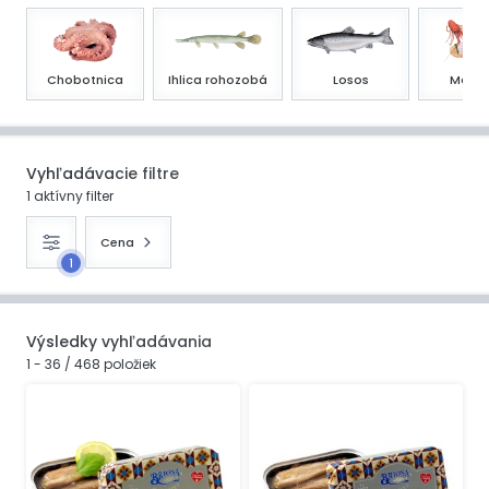
Chobotnica
Ihlica rohozobá
Losos
Mäkký
Vyhľadávacie filtre
1 aktívny filter
Cena
1
Výsledky vyhľadávania
1 - 36 / 468 položiek