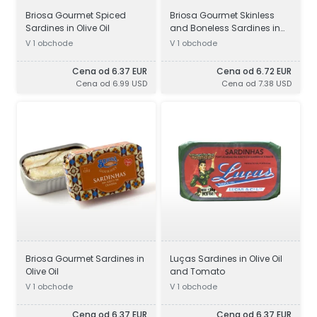
Briosa Gourmet Spiced
Briosa Gourmet Skinless
Sardines in Olive Oil
and Boneless Sardines in
Tomato Sauce
V 1 obchode
V 1 obchode
Cena od 6.37 EUR
Cena od 6.72 EUR
Cena od 6.99 USD
Cena od 7.38 USD
Briosa Gourmet Sardines in
Luças Sardines in Olive Oil
Olive Oil
and Tomato
V 1 obchode
V 1 obchode
Cena od 6.37 EUR
Cena od 6.37 EUR