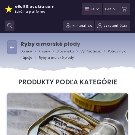
eBoltSlovakia.com
SK
EUR
Lokálna platforma
PRIHLÁSIŤ SA
VYTVORIŤ ÚČET
Ryby a morské plody
Domov
Krajiny
Slovensko
Vyhľadávač
Potraviny a
nápoje
Ryby a morské plody
PRODUKTY PODĽA KATEGÓRIE