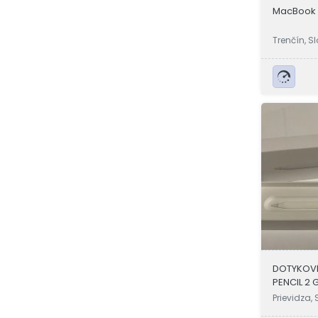
MacBook A
Trenčín, S
DOTYKOVÉ
PENCIL 2 
Prievidza,