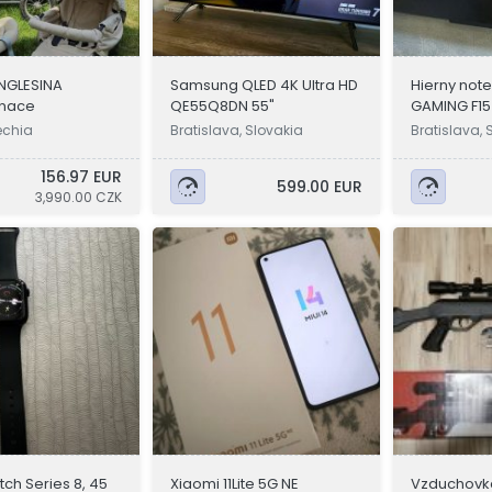
INGLESINA
Samsung QLED 4K Ultra HD
Hierny not
inace
QE55Q8DN 55"
GAMING F15
echia
Bratislava, Slovakia
Bratislava, 
156.97 EUR
599.00 EUR
3,990.00 CZK
ch Series 8, 45
Xiaomi 11Lite 5G NE
Vzduchovk