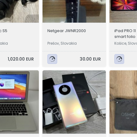
c S5
Netgear JWNR2000
iPad PRO 11
smart folio
vakia
Prešov, Slovakia
Košice, Slov
1,020.00 EUR
30.00 EUR