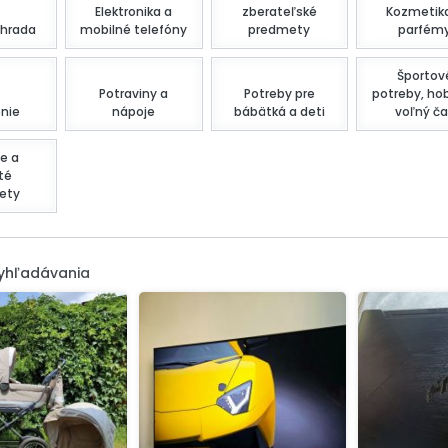
Elektronika a
zberateľské
Kozmetik
hrada
mobilné telefóny
predmety
parfém
Športov
Potraviny a
Potreby pre
potreby, ho
nie
nápoje
bábätká a deti
voľný ča
e a
té
ety
vyhľadávania