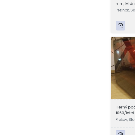
mm, Midn
Pezinok, S
Herný poč
1060/Inte
RAM
Prešov, Sl