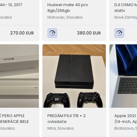
ir- 13, 2017
Huawei mate 40 pro
DJI OSMO 
8gb/256gb
statív
lovakia
Hlohovec, Slovakia
Nové Zámky,
270.00 EUR
380.00 EUR
 PERO APPLE
PREDÁM PS4 1TB + 2
Apple 2021
GENERÁCIE BIELE
ovladače
(14-inch, A
 Slovakia
Nitra, Slovakia
Bratislava, 