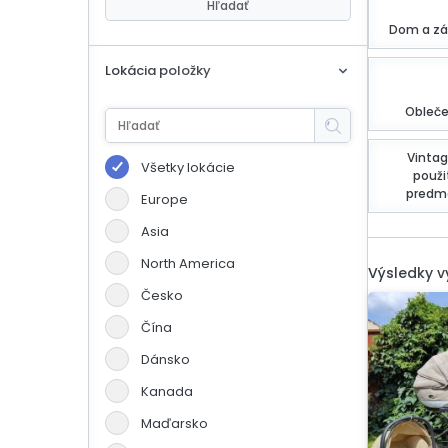
eBoltSlovakia.com
Hľadať
Dom a zá
Lokácia položky
Obleče
Vintag
Všetky lokácie
použi
predm
Europe
Asia
North America
Výsledky 
Česko
Čína
Dánsko
Kanada
Maďarsko