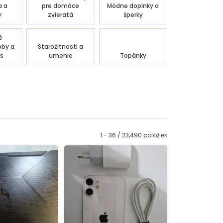
a a
pre domáce
Módne doplnky a
y
zvieratá
šperky
é
bby a
Starožitnosti a
s
umenie
Topánky
1 - 36 / 23,490 položiek