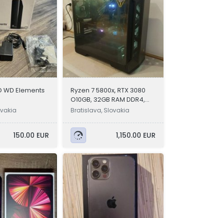
D WD Elements
Ryzen 7 5800x, RTX 3080
O10GB, 32GB RAM DDR4,
1TB,
ovakia
Bratislava, Slovakia
150.00 EUR
1,150.00 EUR