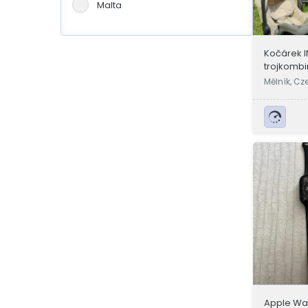
Malta
Německo
Portugalsko
Kočárek 
trojkomb
Slovensko
Mělník, Cz
Španělsko
Švýcarsko
Velká Británie
Apple Wat