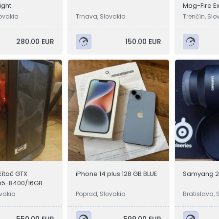
ight
Mag-Fire E
kal.5,5mm
lovakia
Trnava, Slovakia
Trenčín, Slo
280.00 EUR
150.00 EUR
ítač GTX
iPhone 14 plus 128 GB BLUE
Samyang 2
l i5-8400/16GB
ovakia
Poprad, Slovakia
Bratislava, 