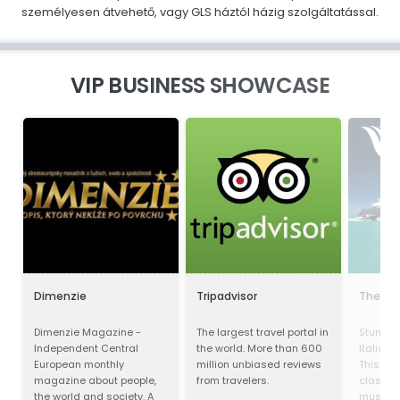
személyesen átvehető, vagy GLS háztól házig szolgáltatással.
VIP BUSINESS SHOWCASE
Dimenzie
Tripadvisor
The Ya
Dimenzie Magazine -
The largest travel portal in
Stunnin
Independent Central
the world. More than 600
Italian 
European monthly
million unbiased reviews
This yac
magazine about people,
from travelers.
class a
the world and society. A
must be 