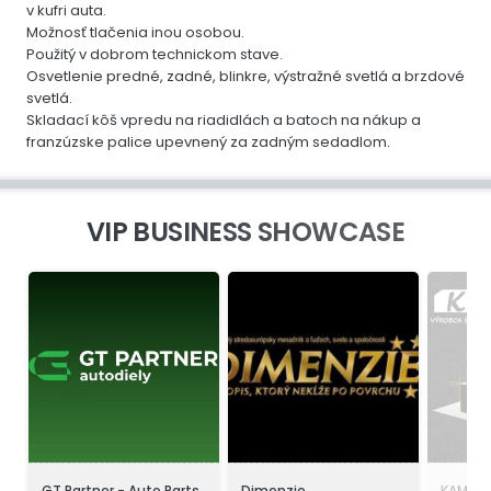
v kufri auta.
Možnosť tlačenia inou osobou.
Použitý v dobrom technickom stave.
Osvetlenie predné, zadné, blinkre, výstražné svetlá a brzdové
svetlá.
Skladací kôš vpredu na riadidlách a batoch na nákup a
franzúzske palice upevnený za zadným sedadlom.
VIP BUSINESS SHOWCASE
GT Partner - Auto Parts
Dimenzie
KAMAL-