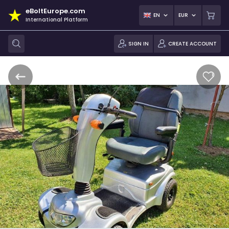
eBoltEurope.com
EN
EUR
International Platform
SIGN IN
CREATE ACCOUNT