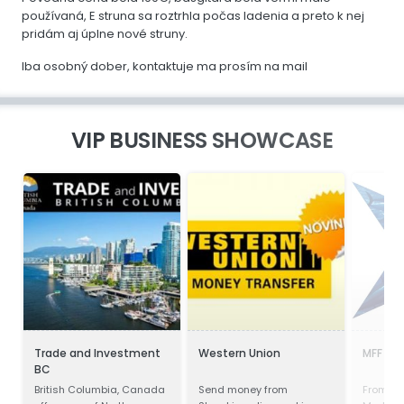
používaná, E struna sa roztrhla počas ladenia a preto k nej
pridám aj úplne nové struny.
Iba osobný dober, kontaktuje ma prosím na mail
VIP BUSINESS SHOWCASE
Trade and Investment
Western Union
MFF Ltd
BC
British Columbia, Canada
Send money from
From the