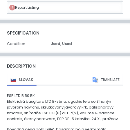
Report Listing
SPECIFICATION
Condition:
Used,
Used
DESCRIPTION
SLOVAK
TRANSLATE
ESP LTD B 50 BK
Elektrická basgitara LTD B-séria, agathis telo so žíhaným
javorom navrchu, skrutkovaný javorový krk, palisandrový
hmatník, snímače ESP LDJ(B) a LDP(N), volume & balance
controls, čierny hardware, ESP DB-5 kobylka, 24 XJ pražcov.
Pôvodná cena bola 199€, basgitara bola veľmi málo