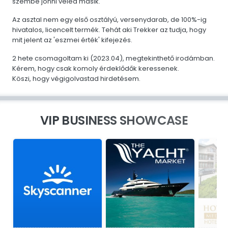
szembe jönni veled másik.
Az asztal nem egy első osztályú, versenydarab, de 100%-ig
hivatalos, licencelt termék. Tehát aki Trekker az tudja, hogy
mit jelent az 'eszmei érték' kifejezés.
2 hete csomagoltam ki (2023.04), megtekinthető irodámban.
Kérem, hogy csak komoly érdeklődők keressenek.
Köszi, hogy végigolvastad hirdetésem.
VIP BUSINESS SHOWCASE