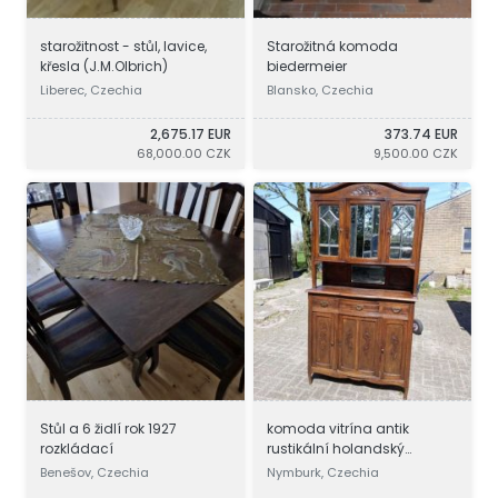
starožitnost - stůl, lavice,
Starožitná komoda
křesla (J.M.Olbrich)
biedermeier
Liberec, Czechia
Blansko, Czechia
2,675.17 EUR
373.74 EUR
68,000.00 CZK
9,500.00 CZK
Stůl a 6 židlí rok 1927
komoda vitrína antik
rozkládací
rustikální holandský
nábytek
Benešov, Czechia
Nymburk, Czechia