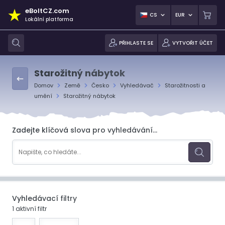
eBoltCZ.com
CS
EUR
Lokální platforma
PŘIHLASTE SE
VYTVOŘIT ÚČET
Starožitný nábytok
Domov
Země
Česko
Vyhledávač
Starožitnosti a
umění
Starožitný nábytok
Zadejte klíčová slova pro vyhledávání...
Vyhledávací filtry
1 aktivní filtr