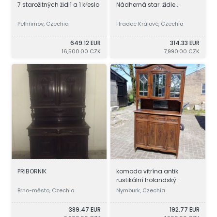
7 starožitných židlí a 1 křeslo
Nádherná star. židle...
Pelhřimov, Czechia
Hradec Králové, Czechia
649.12 EUR
314.33 EUR
16,500.00 CZK
7,990.00 CZK
PRIBORNIK
komoda vitrína antik
rustikální holandský
nábytek+
Brno-město, Czechia
Nymburk, Czechia
389.47 EUR
192.77 EUR