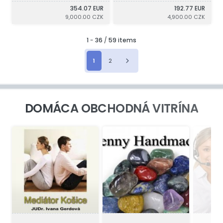
354.07 EUR
192.77 EUR
9,000.00 CZK
4,900.00 CZK
1
-
36
/
59 items
1
2
DOMÁCA OBCHODNÁ VITRÍNA