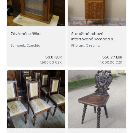
Závěsná skříňka
Starožitná rohová
intarzovaná komoda s
vitrínou
Šumperk, Czechia
Příbram, Czechia
59.01 EUR
550.77 EUR
1,500.00 CZK
14,000.00 CZK