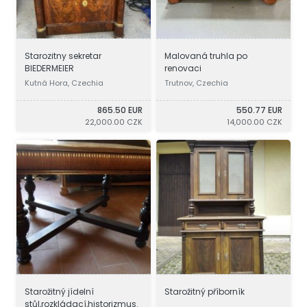
Starozitny sekretar
Malovaná truhla po
BIEDERMEIER
renovaci
Kutná Hora, Czechia
Trutnov, Czechia
865.50 EUR
550.77 EUR
22,000.00 CZK
14,000.00 CZK
Starožitný jídelní
Starožitný příborník
stůl,rozkládací,historizmus.