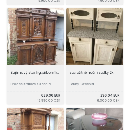
9,900.00 CZK
4,900.00 CZK
Zajímavý star.fig.přiborník..
starožitné noční stolky 2x
Hradec Králové, Czechia
Louny, Czechia
629.06 EUR
236.04 EUR
15,990.00 CZK
6,000.00 CZK