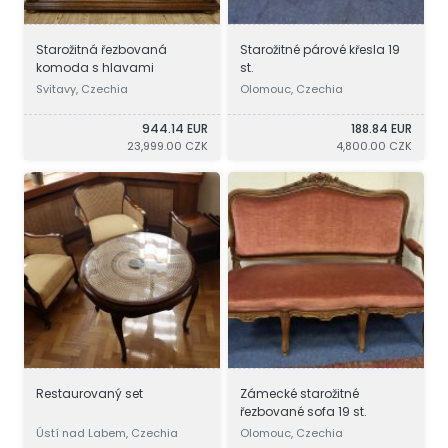
Starožitná řezbovaná
Starožitné párové křesla 19
komoda s hlavami
st.
Svitavy, Czechia
Olomouc, Czechia
944.14 EUR
188.84 EUR
23,999.00 CZK
4,800.00 CZK
Restaurovaný set
Zámecké starožitné
řezbované sofa 19 st.
Ústí nad Labem, Czechia
Olomouc, Czechia