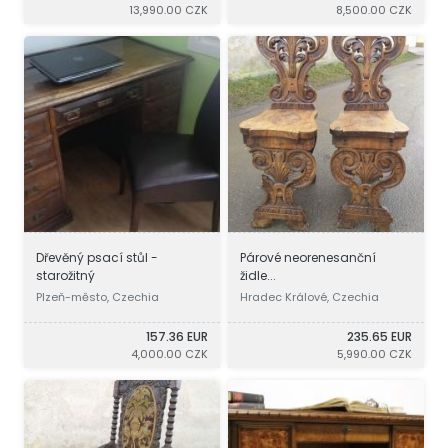
13,990.00 CZK
8,500.00 CZK
Dřevěný psací stůl -
Párové neorenesanční
starožitný
židle...
Plzeň-město, Czechia
Hradec Králové, Czechia
157.36 EUR
235.65 EUR
4,000.00 CZK
5,990.00 CZK