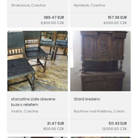
Strakonice, Czechia
Nymburk, Czechia
389.47 EUR
157.36 EUR
9,900.00 CZK
4,000.00 CZK
starozitne zidle drevene
Stará kredenc
kuze s reliefem
Vsetín, Czechia
Rychnov nad Kněžnou, Czechi
a
31.47 EUR
511.43 EUR
800.00 CZK
13,000.00 CZK