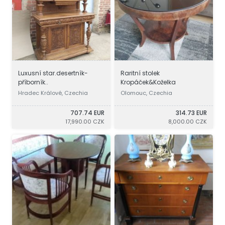
Luxusní star.desertník-
Raritní stolek
příborník..
Kropáček&Koželka
Hradec Králové, Czechia
Olomouc, Czechia
707.74 EUR
314.73 EUR
17,990.00 CZK
8,000.00 CZK