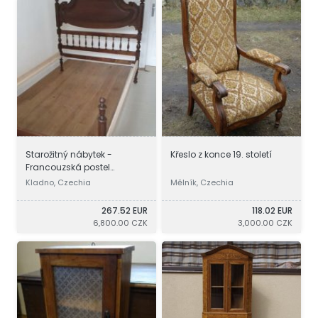
Starožitný nábytek -
Křeslo z konce 19. století
Francouzská postel
19.století
Kladno, Czechia
Mělník, Czechia
267.52 EUR
118.02 EUR
6,800.00 CZK
3,000.00 CZK