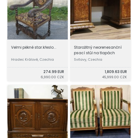
Velmi pěkné star.křeslo...
Starožitný neorenesanční
psací stůl na tlapách
Hradec Králové, Czechia
Svitavy, Czechia
274.99 EUR
1,809.63 EUR
6,990.00 CZK
45,999.00 CZK