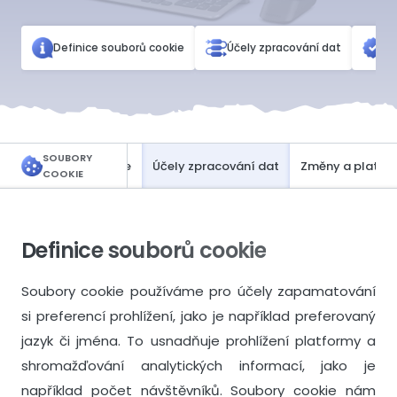
Definice souborů cookie
Účely zpracování dat
Zm
SOUBORY
efinice souborů cookie
Účely zpracování dat
Změny a platno
COOKIE
Definice souborů cookie
Soubory cookie používáme pro účely zapamatování
si preferencí prohlížení, jako je například preferovaný
jazyk či jména. To usnadňuje prohlížení platformy a
shromažďování analytických informací, jako je
například počet návštěvníků. Soubory cookie nám