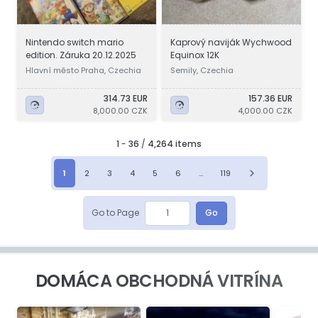
Nintendo switch mario
Kaprový naviják Wychwood
edition. Záruka 20.12.2025
Equinox 12K
Hlavní město Praha, Czechia
Semily, Czechia
314.73 EUR
157.36 EUR
8,000.00 CZK
4,000.00 CZK
1
-
36
/
4,264 items
1
2
3
4
5
6
...
119
Go to Page
Go
DOMÁCA OBCHODNÁ VITRÍNA