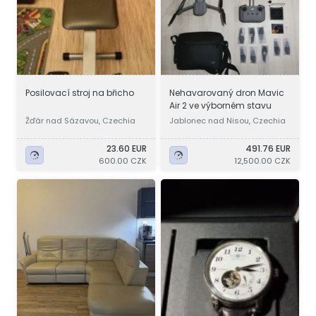
Posilovací stroj na břicho
Nehavarovaný dron Mavic
Air 2 ve výborném stavu
Žďár nad Sázavou, Czechia
Jablonec nad Nisou, Czechia
23.60 EUR
491.76 EUR
600.00 CZK
12,500.00 CZK