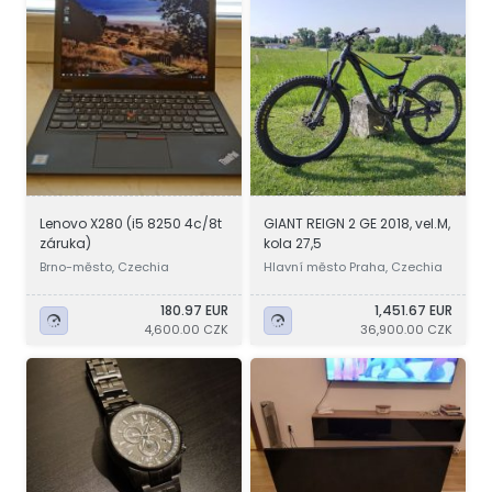
Lenovo X280 (i5 8250 4c/8t
GIANT REIGN 2 GE 2018, vel.M,
záruka)
kola 27,5
Brno-město, Czechia
Hlavní město Praha, Czechia
180.97 EUR
1,451.67 EUR
4,600.00 CZK
36,900.00 CZK