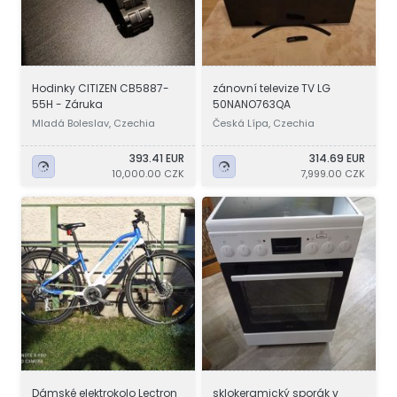
Hodinky CITIZEN CB5887-
zánovní televize TV LG
55H - Záruka
50NANO763QA
Mladá Boleslav, Czechia
Česká Lípa, Czechia
393.41 EUR
314.69 EUR
10,000.00 CZK
7,999.00 CZK
Dámské elektrokolo Lectron
sklokeramický sporák v