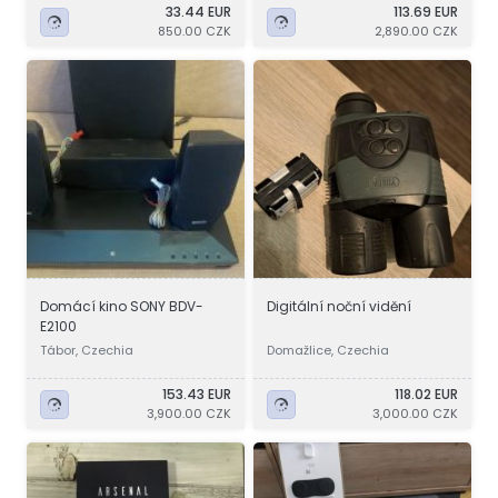
33.44 EUR
113.69 EUR
850.00 CZK
2,890.00 CZK
Domácí kino SONY BDV-
Digitální noční vidění
E2100
Tábor, Czechia
Domažlice, Czechia
153.43 EUR
118.02 EUR
3,900.00 CZK
3,000.00 CZK