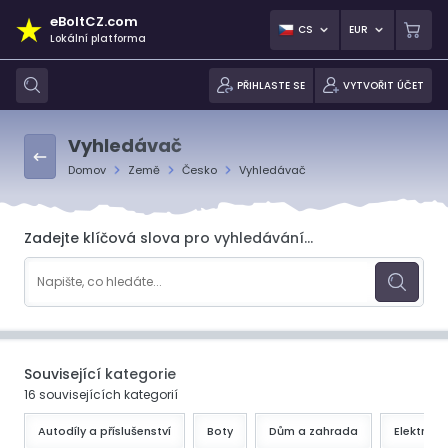
eBoltCZ.com
CS
EUR
Lokální platforma
PŘIHLASTE SE
VYTVOŘIT ÚČET
Vyhledávač
Domov
Země
Česko
Vyhledávač
Zadejte klíčová slova pro vyhledávání...
Související kategorie
16 souvisejících kategorií
Autodíly a příslušenství
Boty
Dům a zahrada
Elektroni