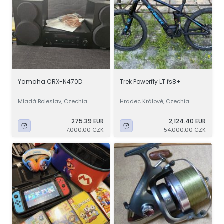
Yamaha CRX-N470D
Trek Powerfly LT fs8+
Mladá Boleslav, Czechia
Hradec Králové, Czechia
275.39 EUR
2,124.40 EUR
7,000.00 CZK
54,000.00 CZK