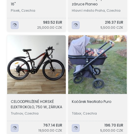
16"
záruce Planeo
Písek, Czechia
Hlavní město Praha, Czechia
983.52 EUR
216.37 EUR
25,000.00 CZK
5,500.00 CZK
CELOODPRUŽENÉ HORSKÉ
Kočárek NeoNato Puro
ELEKTROKOLO, 750 W, ZÁRUKA
Trutnov, Czechia
Tábor, Czechia
767.14 EUR
196.70 EUR
19,500.00 CZK
5,000.00 CZK