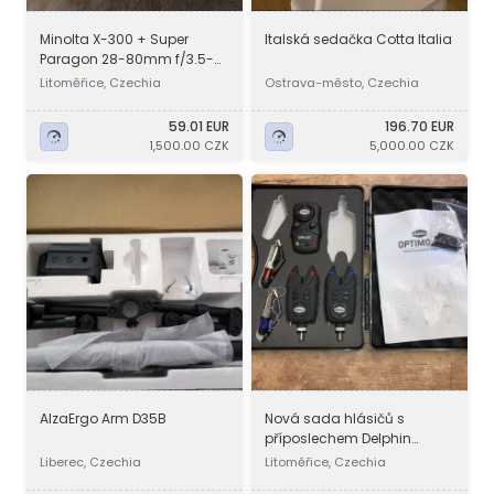
Minolta X-300 + Super
Italská sedačka Cotta Italia
Paragon 28-80mm f/3.5-
4.5
Litoměřice, Czechia
Ostrava-město, Czechia
59.01 EUR
196.70 EUR
1,500.00 CZK
5,000.00 CZK
AlzaErgo Arm D35B
Nová sada hlásičů s
příposlechem Delphin
Optimo 9V
Liberec, Czechia
Litoměřice, Czechia