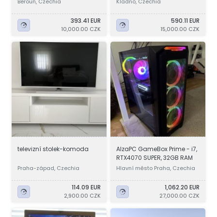
Beroun, Czechia
Kladno, Czechia
393.41 EUR
590.11 EUR
10,000.00 CZK
15,000.00 CZK
televizní stolek-komoda
AlzaPC GameBox Prime - i7,
RTX4070 SUPER, 32GB RAM
Praha-západ, Czechia
Hlavní město Praha, Czechia
114.09 EUR
1,062.20 EUR
2,900.00 CZK
27,000.00 CZK