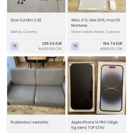
Dron DJI Mini 2 SE
iMac 21.5, late 2015, macOS
Monterey
Mělník, Czechia
Hlavní město Praha, Czechia
236.04 EUR
194.74 EUR
6,000.00 CZK
4,950.00 CZK
Rozkladací sedačka
Apple iPhone 14 PRO 128gb
5g černý TOP STAV