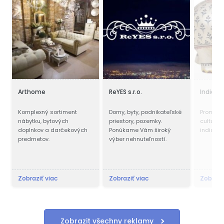
Arthome
ReYES s.r.o.
India W
Komplexný sortiment
Domy, byty, podnikateľské
Promote 
nábytku, bytových
priestory, pozemky.
culture 
doplnkov a darčekových
Ponúkame Vám široký
indian w
predmetov.
výber nehnuteľností.
Zobraziť viac
Zobraziť viac
Zobrazi
Zobrazit všechny reklamy