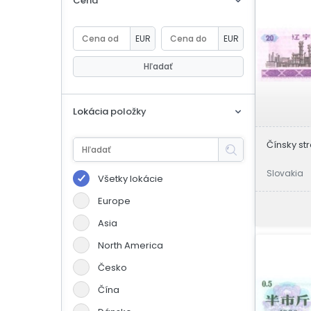
Cena
eBoltSlovakia.com
EUR
EUR
Hľadať
Lokácia položky
Čínsky str
Slovakia
Všetky lokácie
Europe
Asia
North America
Česko
Čína