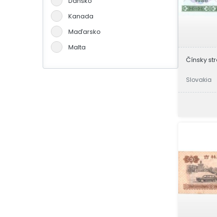
Dánsko
Kanada
Maďarsko
Malta
Čínsky str
Německo
Portugalsko
Slovakia
Slovensko
Španělsko
Švýcarsko
Velká Británie