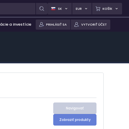
SK
EUR
KOŠÍK
ácie a investície
PRIHLÁSIŤ SA
VYTVORIŤ ÚČET
Navigovať
Zobraziť produkty