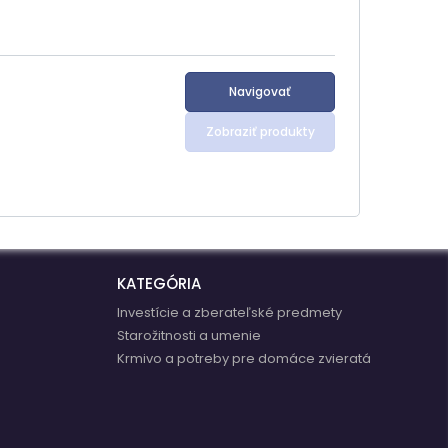
Navigovať
Zobraziť produkty
KATEGÓRIA
Investície a zberateľské predmety
Starožitnosti a umenie
Krmivo a potreby pre domáce zvieratá