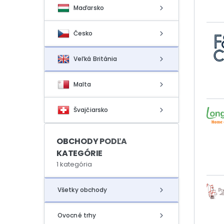
eBoltSlovakia.com
Maďarsko
Česko
Veľká Británia
Malta
Švajčiarsko
OBCHODY PODĽA
KATEGÓRIE
1 kategória
Všetky obchody
Ovocné trhy