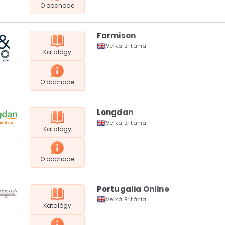
O obchode
Farmison
Veľká Británia
Katalógy
O obchode
Longdan
Veľká Británia
Katalógy
O obchode
Portugalia Online
Veľká Británia
Katalógy