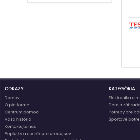
ODKAZY
KATEGÓRIA
Domov
Elektronika a m
O platforme
Dom a záhrad
Centrum pomoci
Potreby pre bá
Vaša história
Športové potre
Kontaktujte nás
Poplatky a cenník pre predajcov