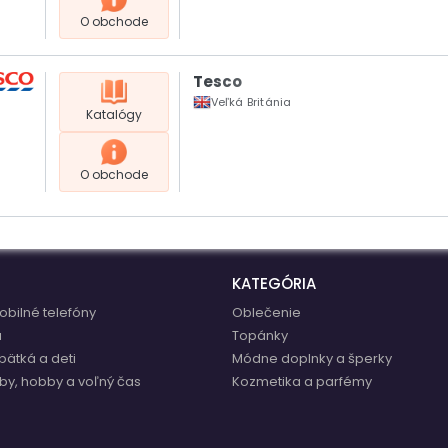
O obchode
Tesco
Veľká Británia
Katalógy
O obchode
KATEGÓRIA
obilné telefóny
Oblečenie
a
Topánky
bätká a deti
Módne doplnky a šperky
by, hobby a voľný čas
Kozmetika a parfémy