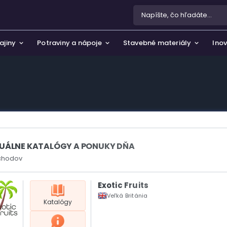
ajiny
Potraviny a nápoje
Stavebné materiály
Inov
a ochrana osobných údajov
 a záhrada
žívania súborov cookie
rtové potreby, hobby a voľný čas
e nás
pánky
UÁLNE KATALÓGY A PONUKY DŇA
zmetika a parfémy
chodov
rožitnosti a umenie
Exotic Fruits
Veľká Británia
Katalógy