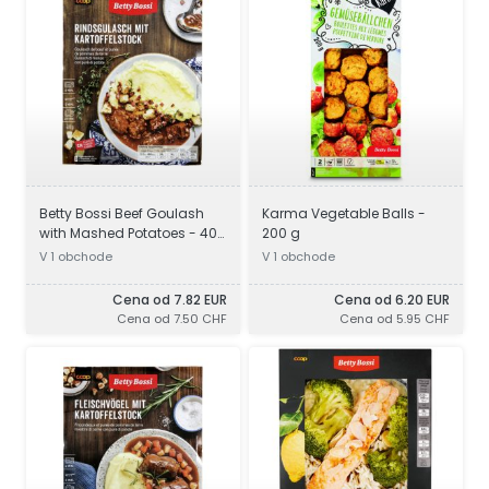
Betty Bossi Beef Goulash
Karma Vegetable Balls -
with Mashed Potatoes - 400
200 g
g
V 1 obchode
V 1 obchode
Cena od 7.82 EUR
Cena od 6.20 EUR
Cena od 7.50 CHF
Cena od 5.95 CHF