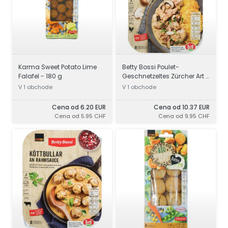
Karma Sweet Potato Lime
Betty Bossi Poulet-
Falafel - 180 g
Geschnetzeltes Zürcher Art -
500 g
V 1 obchode
V 1 obchode
Cena od 6.20 EUR
Cena od 10.37 EUR
Cena od 5.95 CHF
Cena od 9.95 CHF