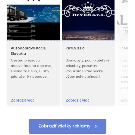
Autodoprava Kočiš
ReYES s.r.o.
Iceland
Slovakia
Cestná preprava,
Domy, byty, podnikateľské
Icelandic
medzinárodná doprava,
priestory, pozemky.
Icelandi
zberné zásielky, služby
Ponúkame Vám široký
Iceland
pridružené k doprave.
výber nehnuteľností.
souvenir
price - 
shipping
Zobraziť viac
Zobraziť viac
Zobrazi
Zobraziť všetky reklamy