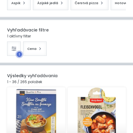
Aspik
Ázijské jedlá
Čerstvá pizza
Hotové je
Vyhľadávacie filtre
1 aktívny filter
Cena
1
Výsledky vyhľadávania
1 - 36 / 265 položiek