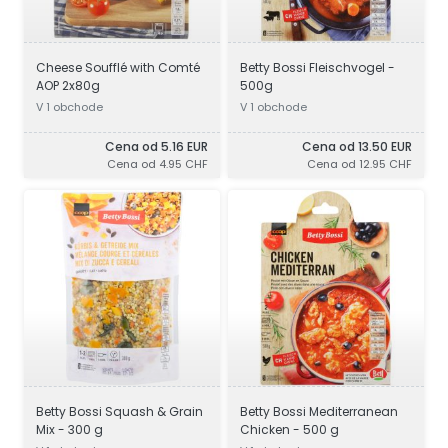
Cheese Soufflé with Comté
Betty Bossi Fleischvogel -
AOP 2x80g
500g
V 1 obchode
V 1 obchode
Cena od 5.16 EUR
Cena od 13.50 EUR
Cena od 4.95 CHF
Cena od 12.95 CHF
Betty Bossi Squash & Grain
Betty Bossi Mediterranean
Mix - 300 g
Chicken - 500 g