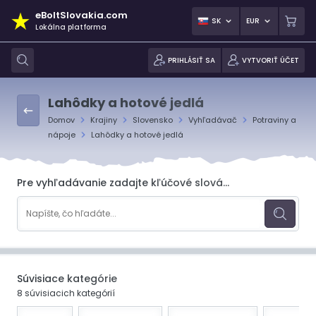
eBoltSlovakia.com
SK
EUR
Lokálna platforma
PRIHLÁSIŤ SA
VYTVORIŤ ÚČET
Lahôdky a hotové jedlá
Domov
Krajiny
Slovensko
Vyhľadávač
Potraviny a
nápoje
Lahôdky a hotové jedlá
Pre vyhľadávanie zadajte kľúčové slová...
Súvisiace kategórie
8 súvisiacich kategórií