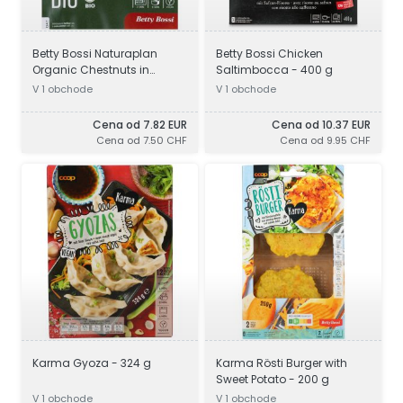
Betty Bossi Naturaplan
Betty Bossi Chicken
Organic Chestnuts in
Saltimbocca - 400 g
Caramel Sauce - 300 g
V 1 obchode
V 1 obchode
Cena od 7.82 EUR
Cena od 10.37 EUR
Cena od 7.50 CHF
Cena od 9.95 CHF
Karma Gyoza - 324 g
Karma Rösti Burger with
Sweet Potato - 200 g
V 1 obchode
V 1 obchode