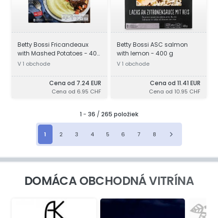
Betty Bossi Fricandeaux
Betty Bossi ASC salmon
with Mashed Potatoes - 400
with lemon - 400 g
g
V 1 obchode
V 1 obchode
Cena od 7.24 EUR
Cena od 11.41 EUR
Cena od 6.95 CHF
Cena od 10.95 CHF
1
-
36
/
265 položiek
1
2
3
4
5
6
7
8
DOMÁCA OBCHODNÁ VITRÍNA