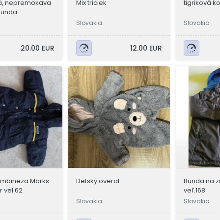
á, nepremokava
Mix triciek
tigriková 
bunda
Slovakia
Slovakia
20.00 EUR
12.00 EUR
ombineza Marks
Detský overal
Bunda na z
 vel.62
veľ.168
Slovakia
Slovakia