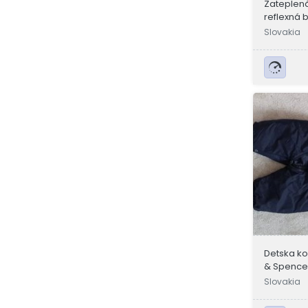
Zateplen
reflexná 
Slovakia
Detska k
& Spencer
Slovakia