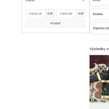
Cena
eBoltSlovakia.com
EUR
EUR
Košele
Hľadať
Súpravy o
Výsledky 