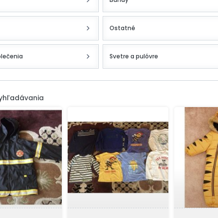
Ostatné
blečenia
Svetre a pulóvre
vyhľadávania