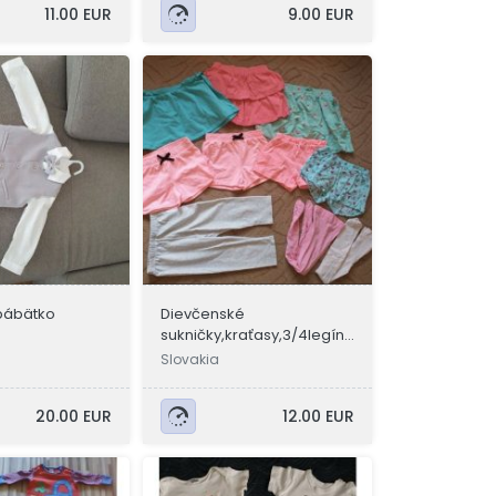
11.00 EUR
9.00 EUR
bábätko
Dievčenské
sukničky,kraťasy,3/4legínk
y,pančušky
Slovakia
20.00 EUR
12.00 EUR