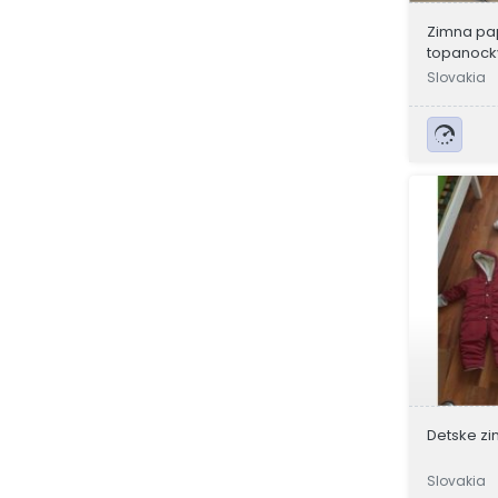
Zimna pa
topanocky
mesiace
Slovakia
Detske z
Slovakia