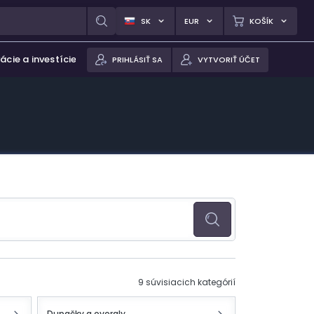
SK
EUR
KOŠÍK
ácie a investície
PRIHLÁSIŤ SA
VYTVORIŤ ÚČET
9 súvisiacich kategórií
Dupačky a overaly