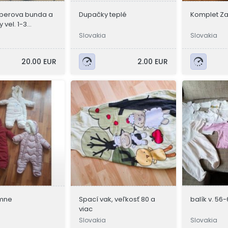
perova bunda a
Dupačky teplé
Komplet Za
 vel. 1-3
Slovakia
Slovakia
20.00 EUR
2.00 EUR
imne
Spací vak, veľkosť 80 a
balík v. 56
viac
Slovakia
Slovakia