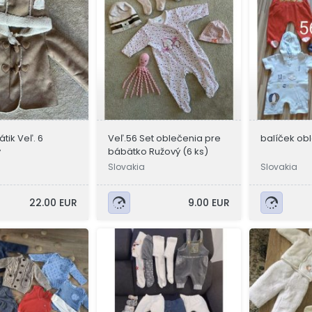
tik Veľ. 6
Veľ.56 Set oblečenia pre
balíček ob
v
bábätko Ružový (6 ks)
Slovakia
Slovakia
22.00 EUR
9.00 EUR