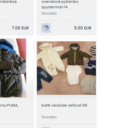
kombinéze
overalové pyžamko
spyderman74
Slovakia
7.00 EUR
5.00 EUR
imu PUMA,
balík vecičiek veľkosť 68
Slovakia