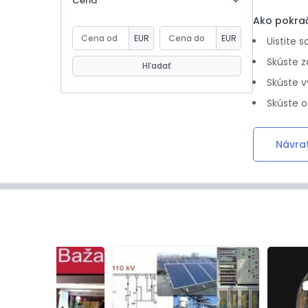
Cena
eBoltSlovakia.com
Ako pokra
EUR
EUR
Uistite 
Skúste z
Hľadať
Skúste v
Skúste o
Návra