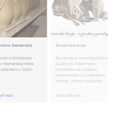
erská
Slovenské kroje
Dom Snov
arska
Slovensko je nevyčerpateľnou
Vybrať si ten pravý
 Hôrke
studnicou folklórneho
pár mesiacov a n
 2003-
bohatstva ako prejavu
sa. Takto jednod
jedinečnosti a umeleckého
byť celý proces.
cítenia. Jednou súčasťou
ľudovej kultúry je u nás kroj.
Zobraziť viac
Zobraziť viac