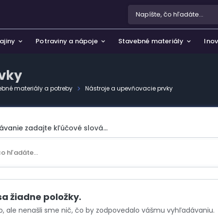
ajiny
Potraviny a nápoje
Stavebné materiály
Inov
rvky
ebné materiály a potreby
Nástroje a upevňovacie prvky
a ochrana osobných údajov
 a záhrada
žívania súborov cookie
rtové potreby, hobby a voľný čas
ávanie zadajte kľúčové slová...
e nás
pánky
zmetika a parfémy
rožitnosti a umenie
sa žiadne položky.
o, ale nenašli sme nič, čo by zodpovedalo vášmu vyhľadávaniu.