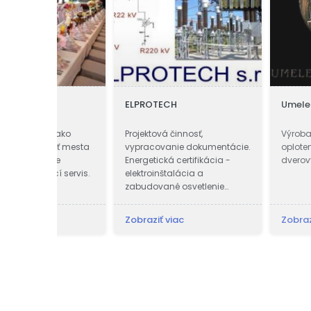
t
ELPROTECH
Umelecké kováčst
 ako
Projektová činnosť,
Výroba kovaných b
sť mesta
vypracovanie dokumentácie.
oplotení, okenných
je
Energetická certifikácia -
dverových mreží.
í servis.
elektroinštalácia a
zabudované osvetlenie
budov.
Zobraziť viac
Zobraziť viac