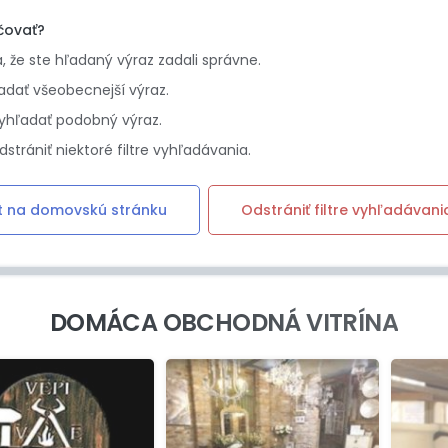
čovať?
sa, že ste hľadaný výraz zadali správne.
adať všeobecnejší výraz.
yhľadať podobný výraz.
dstrániť niektoré filtre vyhľadávania.
t na domovskú stránku
Odstrániť filtre vyhľadávani
DOMÁCA OBCHODNÁ VITRÍNA