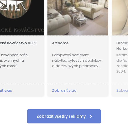
vo VEPI
Arthome
Hrnčiarstvo Gem
Hôrka
rán,
Komplexný sortiment
Keramická a hrnči
 a
nábytku, bytových doplnkov
dielňa v Gemerskej
a darčekových predmetov.
začala pôsobiť v r.
2004.
Zobraziť viac
Zobraziť viac
Zobraziť všetky reklamy