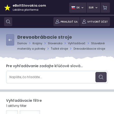
eBoltSlovakia.com
SK
EUR
Lokálna platforma
PRIHLÁSIŤ SA
VYTVORIŤ ÚČET
Drevoobrábacie stroje
Domov
Krajiny
Slovensko
Vyhľadávač
Stavebné
materiály a potreby
Ťažké stroje
Drevoobrábacie stroje
Pre vyhľadávanie zadajte kľúčové slová...
Vyhľadávacie filtre
1 aktívny filter