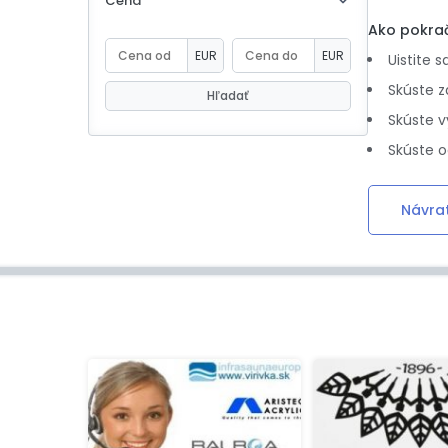
Cena
eBoltSlovakia.com
Ako pokra
EUR
EUR
Uistite 
Skúste z
Hľadať
Skúste v
Skúste o
Návra