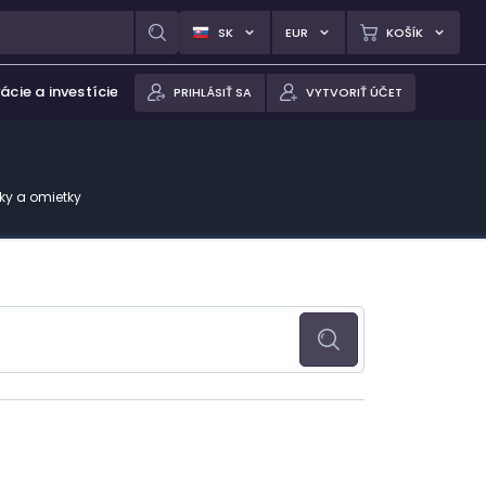
SK
EUR
KOŠÍK
ácie a investície
PRIHLÁSIŤ SA
VYTVORIŤ ÚČET
ky a omietky