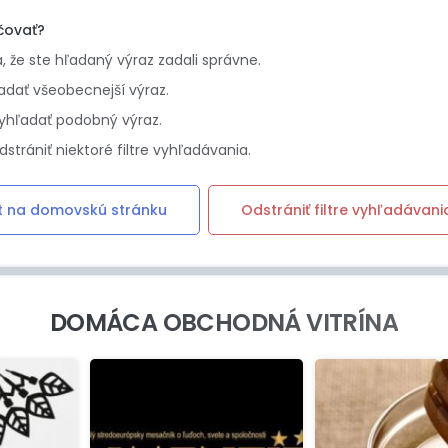
čovať?
sa, že ste hľadaný výraz zadali správne.
adať všeobecnejší výraz.
yhľadať podobný výraz.
dstrániť niektoré filtre vyhľadávania.
t na domovskú stránku
Odstrániť filtre vyhľadávani
DOMÁCA OBCHODNÁ VITRÍNA