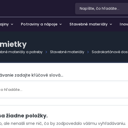
ajiny
Potraviny a nápoje
Stavebné materiály
Inov
omietky
ebné materiály a potreby
Stavebné materiály
Sadrokartónové dos
a ochrana osobných údajov
 a záhrada
žívania súborov cookie
rtové potreby, hobby a voľný čas
ávanie zadajte kľúčové slová...
e nás
pánky
zmetika a parfémy
rožitnosti a umenie
sa žiadne položky.
o, ale nenašli sme nič, čo by zodpovedalo vášmu vyhľadávaniu.