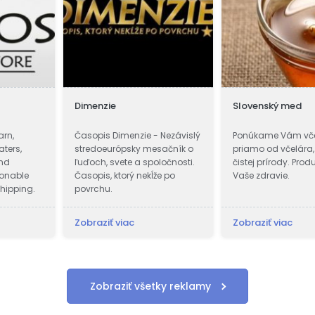
arstvo Gemerská
Lenny Handmade
Dom 
cká a hrnčiarska
Všetky moje šperky a iné
Vybrať
 v Gemerskej Hôrke
doplnky sú vyrábané ručne, s
pár m
 pôsobiť v r. 2003-
láskou a radosťou, v
sa. T
nefajčiarskom prostredí.
byť ce
iť viac
Zobraziť viac
Zobraz
Zobraziť všetky reklamy