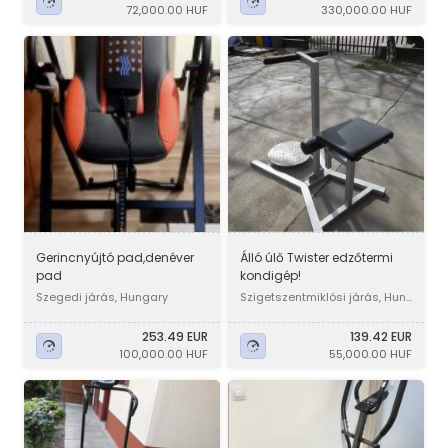
72,000.00 HUF
330,000.00 HUF
Gerincnyújtó pad,denéver
Álló úlő Twister edzőtermi
pad
kondigép!
Szegedi járás, Hungary
Szigetszentmiklósi járás, Hun
gary
253.49 EUR
139.42 EUR
100,000.00 HUF
55,000.00 HUF