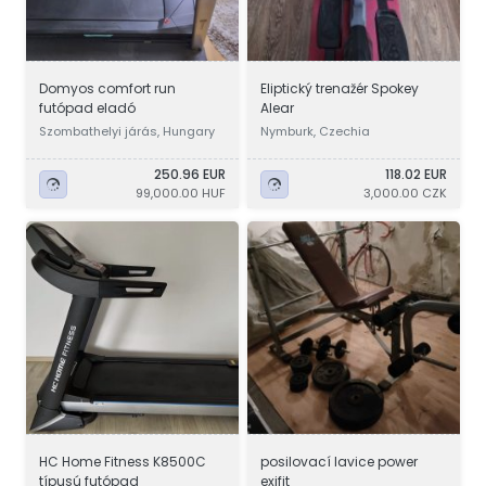
Domyos comfort run
Eliptický trenažér Spokey
futópad eladó
Alear
Szombathelyi járás, Hungary
Nymburk, Czechia
250.96 EUR
118.02 EUR
99,000.00 HUF
3,000.00 CZK
HC Home Fitness K8500C
posilovací lavice power
típusú futópad
exifit