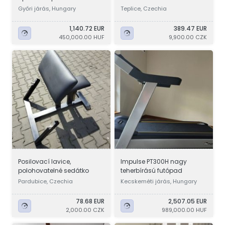
Győri járás, Hungary
Teplice, Czechia
1,140.72 EUR
389.47 EUR
450,000.00 HUF
9,900.00 CZK
Posilovací lavice,
Impulse PT300H nagy
polohovatelné sedátko
teherbírású futópad
Pardubice, Czechia
Kecskeméti járás, Hungary
78.68 EUR
2,507.05 EUR
2,000.00 CZK
989,000.00 HUF