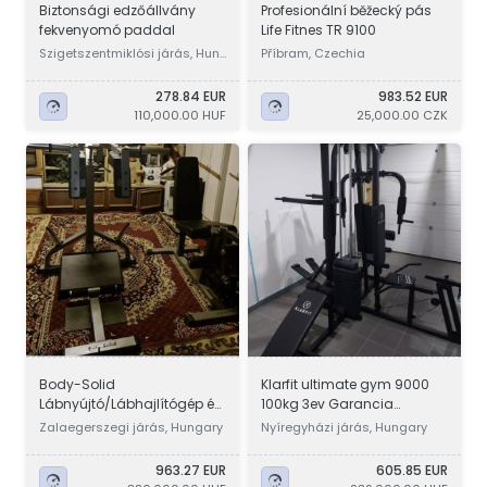
Biztonsági edzőállvány
Profesionální běžecký pás
fekvenyomó paddal
Life Fitnes TR 9100
Szigetszentmiklósi járás, Hun
Příbram, Czechia
gary
278.84 EUR
983.52 EUR
110,000.00 HUF
25,000.00 CZK
Body-Solid
Klarfit ultimate gym 9000
Lábnyújtó/Lábhajlítógép és
100kg 3ev Garancia
Guggológép/Álló vádligép
kondigep leg press
Zalaegerszegi járás, Hungary
Nyíregyházi járás, Hungary
963.27 EUR
605.85 EUR