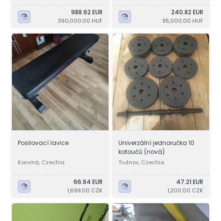
988.62 EUR
240.82 EUR
390,000.00 HUF
95,000.00 HUF
Posilovací lavice
Univerzální jednoručka 10
kotoučů (nová)
Karviná, Czechia
Trutnov, Czechia
66.84 EUR
47.21 EUR
1,699.00 CZK
1,200.00 CZK