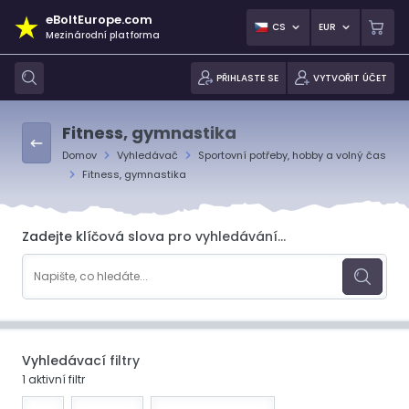
eBoltEurope.com
CS
EUR
Mezinárodní platforma
PŘIHLASTE SE
VYTVOŘIT ÚČET
Fitness, gymnastika
Domov
Vyhledávač
Sportovní potřeby, hobby a volný čas
Fitness, gymnastika
Zadejte klíčová slova pro vyhledávání...
Vyhledávací filtry
1 aktivní filtr