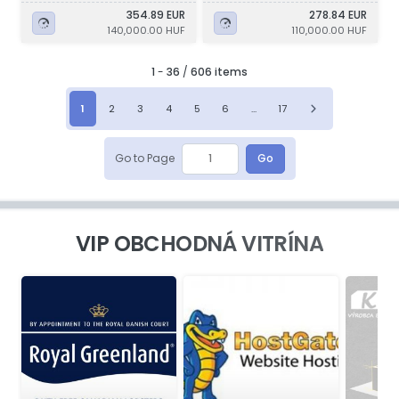
354.89 EUR
278.84 EUR
140,000.00 HUF
110,000.00 HUF
1
-
36
/
606 items
1
2
3
4
5
6
...
17
Go to Page
Go
VIP OBCHODNÁ VITRÍNA