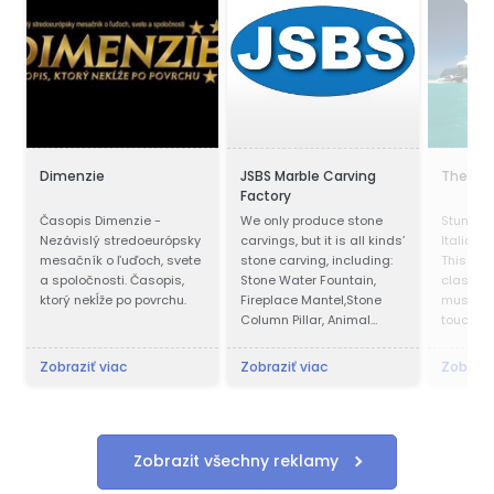
Dimenzie
JSBS Marble Carving
The Yac
Factory
Časopis Dimenzie -
We only produce stone
Stunning
Nezávislý stredoeurópsky
carvings, but it is all kinds’
Italian 
mesačník o ľuďoch, svete
stone carving, including:
This yac
a spoločnosti. Časopis,
Stone Water Fountain,
class an
ktorý nekĺže po povrchu.
Fireplace Mantel,Stone
must be 
Column Pillar, Animal
touch n
Sculpture, Flower pot, Door
& Window Surround,
Zobraziť viac
Zobraziť viac
Zobrazi
Balustrade, Gazebo, Relief,
Bust, Table & Bench,
Bathtub & Wash Basin,
Abstract Sculpture,
Headstone, Chinese
Zobrazit všechny reklamy
Traditional Carvings,