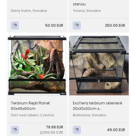
stenou
Dolný Kubín, Slovakia
Trnava, Slovakia
50.00 EUR
250.00 EUR
Terárium Repti Planet
ExoTerra terárium sklenené
60x45x60cm
30x30x30cm s
príslušenstvom
Ústí nad Labem, Czechia
Bratislava, Slovakia
78.68 EUR
49.00 EUR
2,000.00 CZK