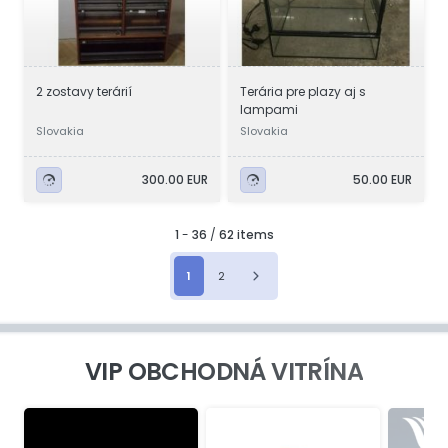
2 zostavy terárií
Terária pre plazy aj s
lampami
Slovakia
Slovakia
300.00 EUR
50.00 EUR
1
-
36
/
62 items
1
2
VIP OBCHODNÁ VITRÍNA