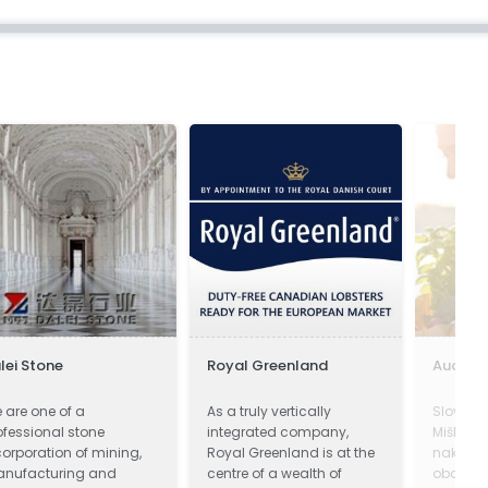
lei Stone
Royal Greenland
Auchan
 are one of a
As a truly vertically
Slovensk
ofessional stone
integrated company,
Miškolca
corporation of mining,
Royal Greenland is at the
nakupo
nufacturing and
centre of a wealth of
obchod