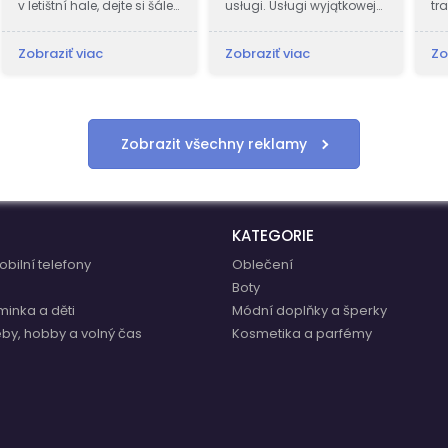
v letištní hale, dejte si šálek
usługi. Usługi wyjątkowej
tr
kávy, přejděte online a
na tle wielu
we
začněte nakupovat s
konkurencyjnych
cl
Zobraziť viac
Zobraziť viac
Zo
eBoltEurope.com
kancelarii, oferujących
to
pomoc w uzyskaniu
up
odszkodowania,
wi
zadośćuczynienia.
wi
Zobrazit všechny reklamy
KATEGORIE
obilní telefony
Oblečení
a
Boty
minka a děti
Módní doplňky a šperky
eby, hobby a volný čas
Kosmetika a parfémy