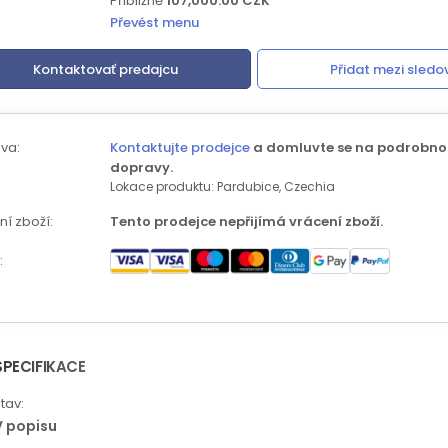
Přibližně
107,000.00 CZK
Převést menu
Kontaktovať predajcu
Přidat mezi sledo
va:
Kontaktujte prodejce
a domluvte se na podrobno
dopravy.
Lokace produktu: Pardubice, Czechia
í zboží:
Tento prodejce nepřijímá vrácení zboží.
:
SPECIFIKACE
tav:
V popisu