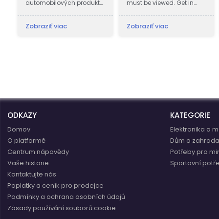
automobilových produktů
must be viewed. Get in
a příslušenství, které
touch now!
r
uspokojí všechny vaše
Zobraziť viac
Zobraziť viac
potřeby. Ať už hledáte
,
autodíly, motorové oleje
nebo autokosmetiku,
máme pro vás všechno.
ODKAZY
KATEGORIE
Domov
Elektronika a m
O platformě
Dům a zahrad
Centrum nápovědy
Potřeby pro mi
Vaše historie
Sportovní potř
Kontaktujte nás
Poplatky a ceník pro prodejce
Podmínky a ochrana osobních údajů
Zásady používání souborů cookie