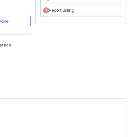
Report Listing
vané
stech