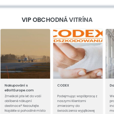
VIP OBCHODNÁ VITRÍNA
Nakupování s
CODEX
Da
eBoltEurope.com
Zmeškali jste let do vaší
Podejmując współpracę z
We
oblíbené nákupní
naszymi Klientami
pr
destinace? Nezoufejte.
zmierzamy do
in
Najděte si pohodlné místo
świadczenia wyjątkowej
ma