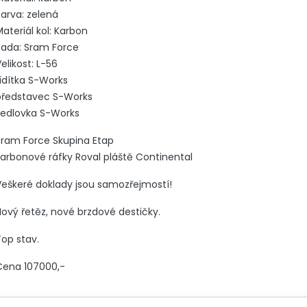
Barva: zelená
ateriál kol: Karbon
Sada: Sram Force
elikost: L-56
řídítka S-Works
představec S-Works
sedlovka S-Works
Sram Force Skupina Etap
karbonové ráfky Roval pláště Continental
Veškeré doklady jsou samozřejmostí!
Nový řetěz, nové brzdové destičky.
Top stav.
Cena 107000,-