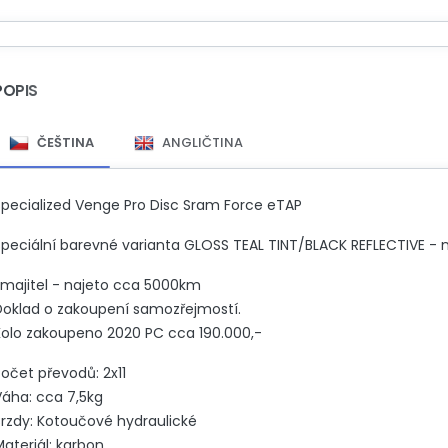
POPIS
ČEŠTINA
ANGLIČTINA
Specialized Venge Pro Disc Sram Force eTAP
Speciální barevné varianta GLOSS TEAL TINT/BLACK REFLECTIVE - n
1.majitel - najeto cca 5000km
Doklad o zakoupení samozřejmostí.
Kolo zakoupeno 2020 PC cca 190.000,-
očet převodů: 2x11
Váha: cca 7,5kg
Brzdy: Kotoučové hydraulické
ateriál: karbon