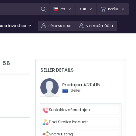
CS
EUR
KOŠÍK
e a investice
PŘIHLASTE SE
VYTVOŘIT ÚČET
- 56
SELLER DETAILS
Predajca #20415
Seller
Kontaktovať predajcu
Find Similar Products
Share Listing