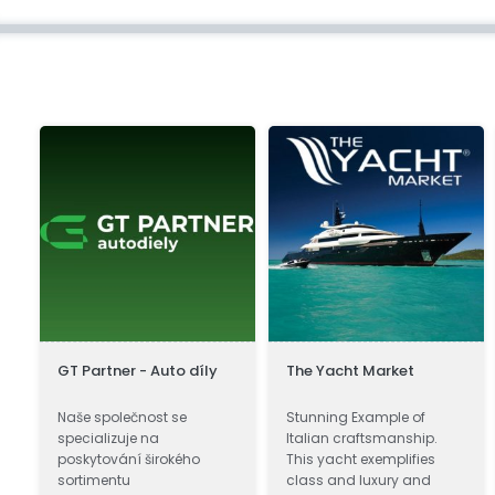
GT Partner - Auto díly
The Yacht Market
Naše společnost se
Stunning Example of
’
specializuje na
Italian craftsmanship.
poskytování širokého
This yacht exemplifies
sortimentu
class and luxury and