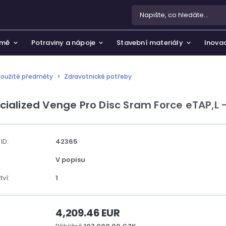
emě
Potraviny a nápoje
Stavební materiály
Inovac
použité předměty
>
Zdravotnické potřeby
 ochrana osobních údajů
 a zahrada
cialized Venge Pro Disc Sram Force eTAP,L 
žívání souborů cookie
rtovní potřeby, hobby a volný čas
e nás
ty
 ID:
42365
metika a parfémy
V popisu
rožitnosti a umění
ví:
1
4,209.46 EUR