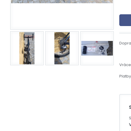
eBoltSlovakia.com
Dopra
Vrácen
Platby
S