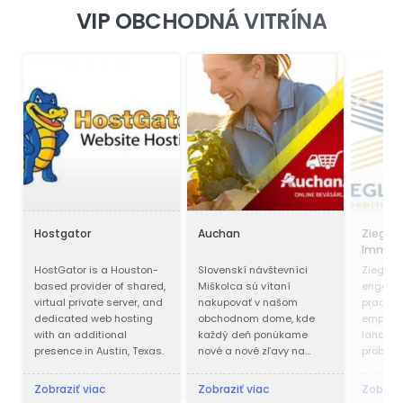
VIP OBCHODNÁ VITRÍNA
Hostgator
Auchan
Ziegler
Immobi
Verwal
HostGator is a Houston-
Slovenskí návštevníci
Ziegler 
based provider of shared,
Miškolca sú vítaní
engaged
virtual private server, and
nakupovať v našom
practice
dedicated web hosting
obchodnom dome, kde
emphase
with an additional
každý deň ponúkame
land us
presence in Austin, Texas.
nové a nové zľavy na
probate
obrovský sortiment
produktov. Naše akcie a
Zobraziť viac
Zobraziť viac
Zobrazi
výhodný kurz forinta,