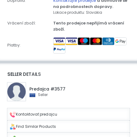
Doprava:
Kontaktujte prodejce
a domluvte se
na podrobnostech dopravy.
Lokace produktu: Slovakia
Vrácení zboží:
Tento prodejce nepřijímá vrácení
zboží.
Platby:
SELLER DETAILS
Predajca #3577
Seller
Kontaktovať predajcu
Find Similar Products