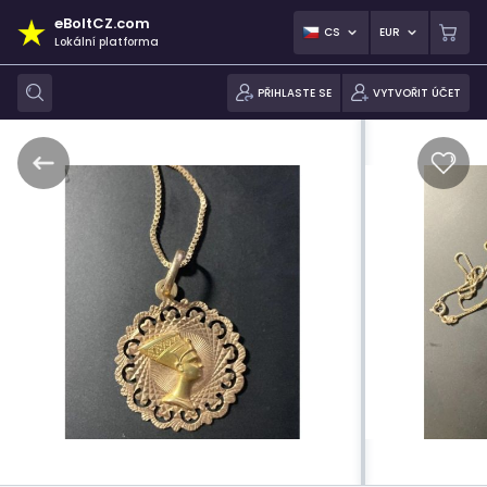
eBoltCZ.com
CS
EUR
Lokální platforma
PŘIHLASTE SE
VYTVOŘIT ÚČET