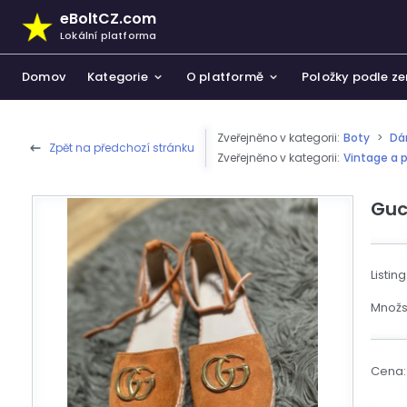
eBoltCZ.com
Lokální platforma
Domov
Kategorie
O platformě
Položky podle z
Zveřejněno v kategorii:
Boty
>
Dá
Zpět na předchozí stránku
Zveřejněno v kategorii:
Vintage a 
Elektronika a mobilní telefony
O platformě
Investiční příležitosti
Podmínky a
Dům
Mezinárodní platforma
Slovensko
Slovensko
Zjistit více
eBoltEurope.com
eBoltPotraviny.sk
eBoltStavebniny.sk - SOON
Guc
Potřeby pro miminka a děti
Výhody a funkce
Zásady pou
Spo
Inovační příležitosti
Zjistit více
Oblečení
Poplatky a ceník pro prodejce
Kontaktujt
Bo
Vývoj produktů a rozšíření podnikání
Listing
Módní doplňky a šperky
Centrum nápovědy
Kos
Česko
Zjistit více
eBoltCZ.com
Množst
Investice a sběratelské předměty
Sta
Maďarsko
Krmivo a potřeby pro domácí mazlíčky
eBoltHungary.com
Cena:
Slovensko